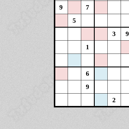
9
7
5
3
9
1
6
9
2