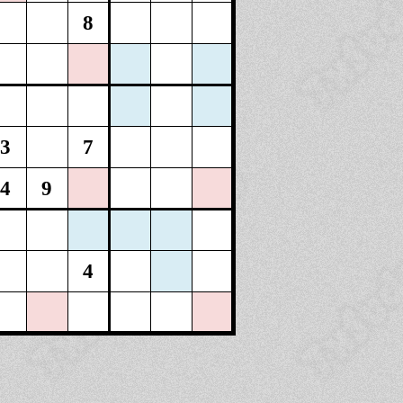
8
3
7
4
9
4