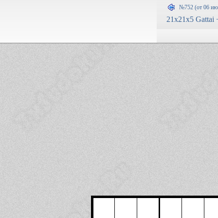
№752 (от 06 ию
21x21x5 Gattai