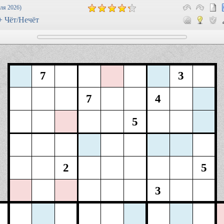
ля 2026)
 + Чёт/Нечёт
7
3
7
4
5
2
5
3