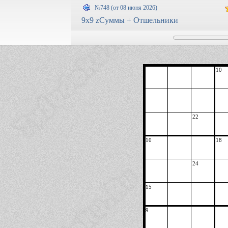
№748 (от 08 июня 2026)
9x9 zСуммы + Отшельники
10
22
10
18
24
15
9