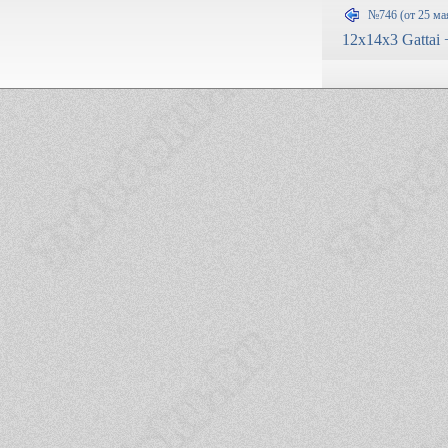
№746 (от 25 ма
12x14x3 Gattai