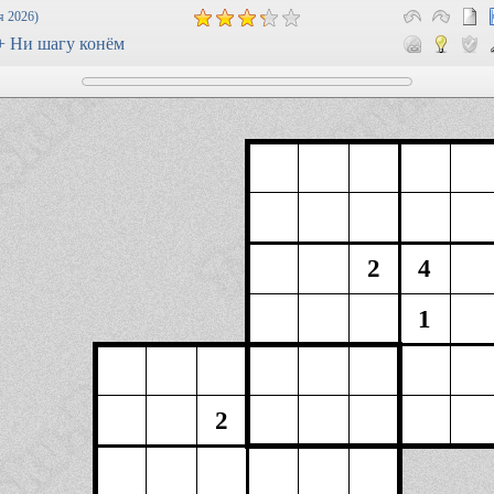
я 2026)
 + Ни шагу конём
2
4
1
2