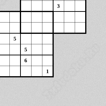
3
5
5
6
1