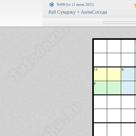
№699 (от 11 июня 2025)
8x8 Сумдоку + АнтиСоседи
13
8
4