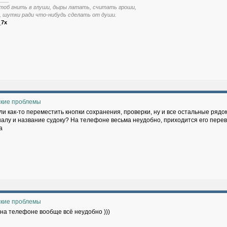
тоб гнить в глуши, дыры латать, считать гроши,
, шутки ради что-нибудь сделать от души.
_7x
ские проблемы
ли как-то переместить кнопки сохранения, проверки, ну и все остальные рядо
налу и название судоку? На телефоне весьма неудобно, приходится его перев
а
ские проблемы
 на телефоне вообще всё неудобно )))