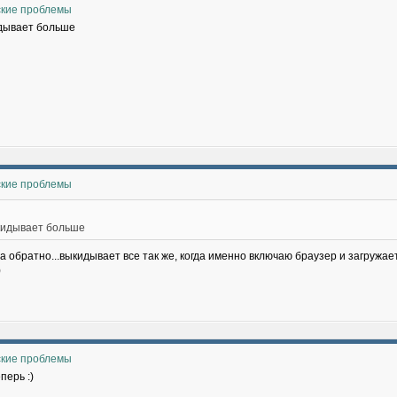
ские проблемы
идывает больше
ские проблемы
кидывает больше
ва обратно...выкидывает все так же, когда именно включаю браузер и загружа
)
ские проблемы
перь :)