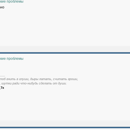
ские проблемы
ьно
ские проблемы
___
тоб гнить в глуши, дыры латать, считать гроши,
, шутки ради что-нибудь сделать от души.
_7x