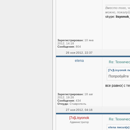
______________
Вместо того, ч
можно, пожалуй
skype:
lisyonok
Зарегистрирован:
10 янв
2012, 14:18
Сообщения:
804
26 ноя 2012, 22:37
elena
Re: Техниче
[7x]Lisyonok п
Попробуйте т
все равно( с 
Зарегистрирован:
18 авг
2012, 19:26
Сообщения:
434
Откуда:
Ставрополь
27 ноя 2012, 04:16
[7x]Lisyonok
Re: Техниче
Администратор
elena писал(а):