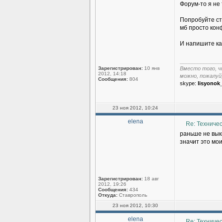
Форум-то я не
Попробуйте ст
мб просто конф
И напишите как
______________
Зарегистрирован:
10 янв
Вместо того, ч
2012, 14:18
можно, пожалуй
Сообщения:
804
skype:
lisyonok
23 ноя 2012, 10:24
elena
Re: Техниче
раньше не выки
значит это мо
Зарегистрирован:
18 авг
2012, 19:26
Сообщения:
434
Откуда:
Ставрополь
23 ноя 2012, 10:30
elena
Re: Техниче