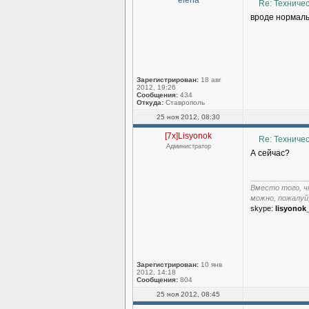
elena
Re: Техниче
вроде нормал
Зарегистрирован:
18 авг
2012, 19:26
Сообщения:
434
Откуда:
Ставрополь
25 ноя 2012, 08:30
[7x]Lisyonok
Re: Техниче
Администратор
А сейчас?
______________
Вместо того, ч
можно, пожалуй
skype:
lisyonok
Зарегистрирован:
10 янв
2012, 14:18
Сообщения:
804
25 ноя 2012, 08:45