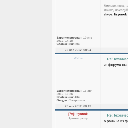
______________
Вместо того, ч
можно, пожалуй
skype:
lisyonok
Зарегистрирован:
10 янв
2012, 14:18
Сообщения:
804
22 ноя 2012, 08:04
elena
Re: Техниче
из форума стал
Зарегистрирован:
18 авг
2012, 19:26
Сообщения:
434
Откуда:
Ставрополь
23 ноя 2012, 09:13
[7x]Lisyonok
Re: Техниче
Администратор
А раньше из 