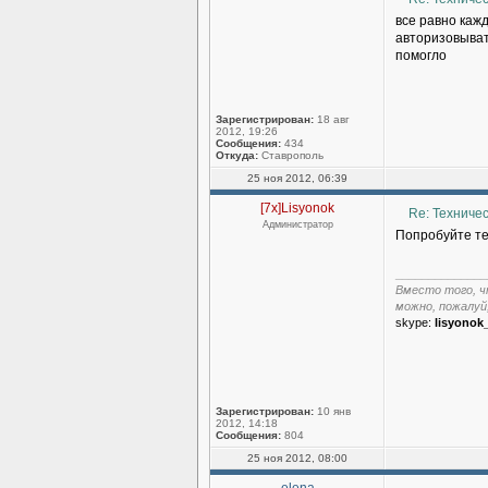
все равно кажд
авторизовыват
помогло
Зарегистрирован:
18 авг
2012, 19:26
Сообщения:
434
Откуда:
Ставрополь
25 ноя 2012, 06:39
[7x]Lisyonok
Re: Техниче
Администратор
Попробуйте т
______________
Вместо того, ч
можно, пожалуй
skype:
lisyonok
Зарегистрирован:
10 янв
2012, 14:18
Сообщения:
804
25 ноя 2012, 08:00