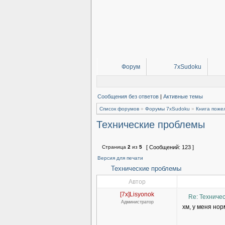
Форум
7xSudoku
Сообщения без ответов
|
Активные темы
Список форумов
»
Форумы 7xSudoku
»
Книга поже
Технические проблемы
Страница
2
из
5
[ Сообщений: 123 ]
Версия для печати
Технические проблемы
Автор
[7x]Lisyonok
Re: Техниче
Администратор
хм, у меня но
______________