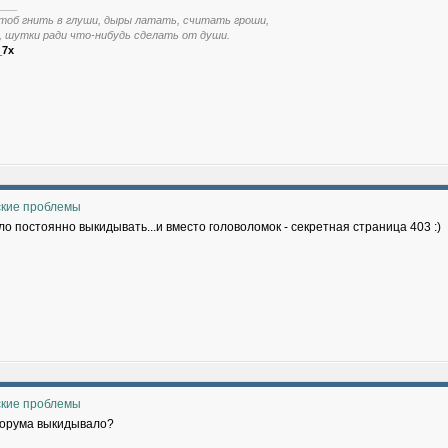
___
тоб гнить в глуши, дыры латать, считать гроши,
, шутки ради что-нибудь сделать от души.
_7x
ские проблемы
о постоянно выкидывать...и вместо головоломок - секретная страница 403 :)
ские проблемы
форума выкидывало?