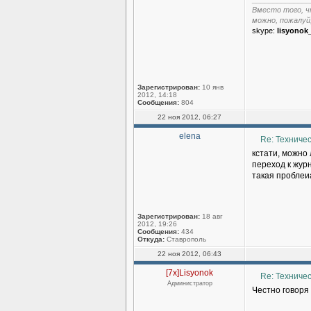
Вместо того, ч
можно, пожалуй
skype:
lisyonok
Зарегистрирован:
10 янв
2012, 14:18
Сообщения:
804
22 ноя 2012, 06:27
elena
Re: Техниче
кстати, можно 
переход к жур
такая проблеи
Зарегистрирован:
18 авг
2012, 19:26
Сообщения:
434
Откуда:
Ставрополь
22 ноя 2012, 06:43
[7x]Lisyonok
Re: Техниче
Администратор
Честно говоря