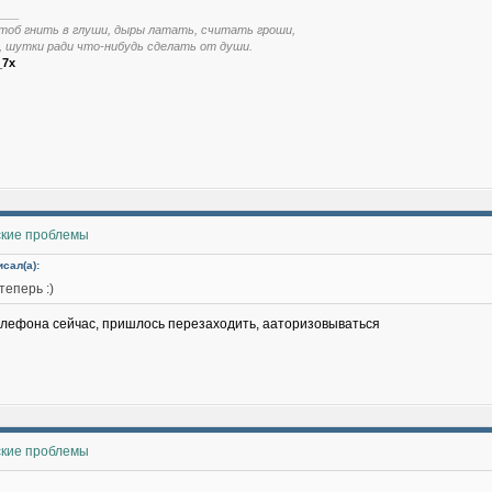
___
тоб гнить в глуши, дыры латать, считать гроши,
, шутки ради что-нибудь сделать от души.
_7x
ские проблемы
исал(а):
еперь :)
телефона сейчас, пришлось перезаходить, ааторизовываться
ские проблемы