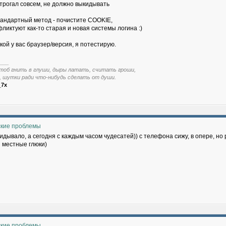
 трогал совсем, не должно выкидывать
андартный метод - почистите COOKIE,
ликтуют как-то старая и новая системы логина :)
ой у вас браузер/версия, я потестирую.
___
тоб гнить в глуши, дыры латать, считать гроши,
, шутки ради что-нибудь сделать от души.
_7x
ские проблемы
дывало, а сегодня с каждым часом чудесатей)) с телефона сижу, в опере, но
и местные глюки)
ские проблемы