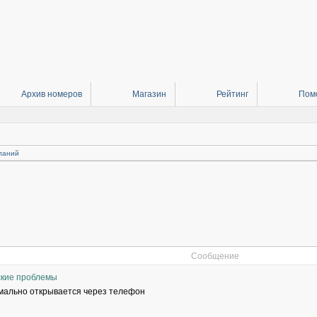
Архив номеров
Магазин
Рейтинг
Пом
ланий
Сообщение
ские проблемы
рмально открывается через телефон
___