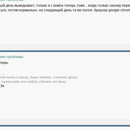
ый день выкидывает, только и с компа теперь тоже... когда только захожу пер
ься, потом нормально. на следующий день та же песня. браузер google chrome
ские проблемы
еперь
___
тоб гнить в глуши, дыры латать, считать гроши,
, шутки ради что-нибудь сделать от души.
_7x