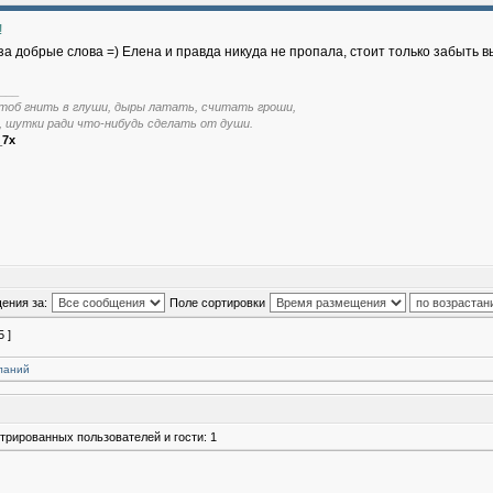
!
за добрые слова =) Елена и правда никуда не пропала, стоит только забыть
___
тоб гнить в глуши, дыры латать, считать гроши,
, шутки ради что-нибудь сделать от души.
_7x
ения за:
Поле сортировки
5 ]
ланий
трированных пользователей и гости: 1