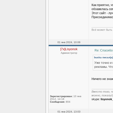
Как приятно, ч
обзавелась се
Этот сайт - л
Присоединяюс
______________
Всё может быть 
01 янв 2024, 10:06
[7x]Lisyonok
Re: Спасибо
Администратор
buska писал(а)
Уже точно и
рекламы. Что
Ничего не зна
______________
Вместо того, ч
можно, пожалуй
Зарегистрирован:
10 янв
2012, 14:18
skype:
lisyonok
Сообщения:
804
01 янв 2024, 13:03