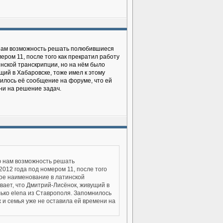
 нам возможность решать полюбившиеся
ером 11, после того как прекратил работу
инской транскрипции, но на нём было
щий в Хабаровске, тоже имел к этому
нилось её сообщение на форуме, что ей
ени на решение задач.
ю нам возможность решать
012 года под номером 11, после того
ное наименование в латинской
вает, что Дмитрий-Лисёнок, живущий в
ько elena из Ставрополя. Запомнилось
ж и семья уже не оставила ей времени на