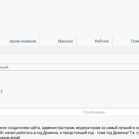
Архив номеров
Магазин
Рейтинг
Пом
ланий
 ]
Сообщение
ное создателям сайта, администраторам, модераторам за самый лучший в сетях
йт начал работать в год Дракона, и предстоящий год - тоже год Дракона! Т.е
удачи всем!