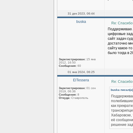
31 дек 2023, 06:44
buska
Re: Спасибо
Поддерживаю Л
цифровые зада
сайт задач су
достаточно мн
сайту какое-т
было тогда в 
Зарегистрирован:
15 янв
2012, 16:50
Сообщения:
60
01 янв 2024, 06:25
ElTessera
Re: Спасибо
Зарегистрирован:
01 сен
buska писал(а)
2019, 06:36
Сообщения:
8
Поддерживаю
Откуда:
Ставрополь
полюбившиес
как прекрати
транскрипци
Хабаровске,
её сообщение
решение зад