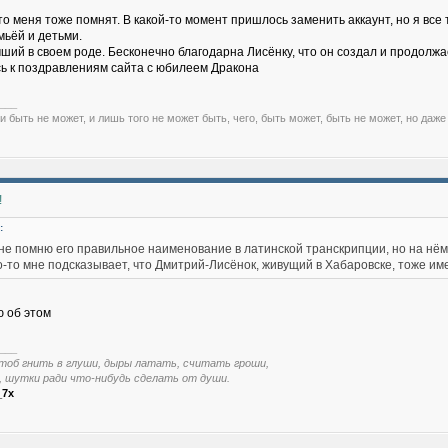
то меня тоже помнят. В какой-то момент пришлось заменить аккаунт, но я все 
мьёй и детьми.
учший в своем роде. Бесконечно благодарна Лисёнку, что он создал и продолж
ь к поздравлениям сайта с юбилеем Дракона
___
и быть не может, и лишь того не может быть, чего, быть может, быть не может, но даже
!
:
 не помню его правильное наименование в латинской транскрипции, но на нё
-то мне подсказывает, что Дмитрий-Лисёнок, живущий в Хабаровске, тоже им
ю об этом
___
тоб гнить в глуши, дыры латать, считать гроши,
, шутки ради что-нибудь сделать от души.
_7x