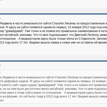
!
юдмилу в части уникальности сайта! Спасибо Лисёнку за предоставленную
чи. Я здесь на сайте появился одним из первых, 15 января 2012 года под ном
доку "думайдумай". Уже точно и не помню его правильное наименование в лат
ого китайской
рекламы. Что-то мне подсказывает, что Дмитрий-Лисёнок, живу
о отношение
. А модератором здесь была только elena из Ставрополя. Запом
2012 году всего 17 лет. Видимо вышла замуж и семья уже не оставила ей врем
!
:
 Людмилу в части уникальности сайта! Спасибо Лисёнку за предоставленну
я цифровые задачи. Я здесь на сайте появился одним из первых, 15 января 2
л работу сайт задач судоку "думайдумай". Уже точно и не помню его правиль
и, но на нём было достаточно много китайской
рекламы. Что-то мне подсказы
 тоже имел к этому сайту какое-то отношение
. А модератором здесь была тол
 на форуме, что ей было тогда в 2012 году всего 17 лет. Видимо вышла заму
ач.