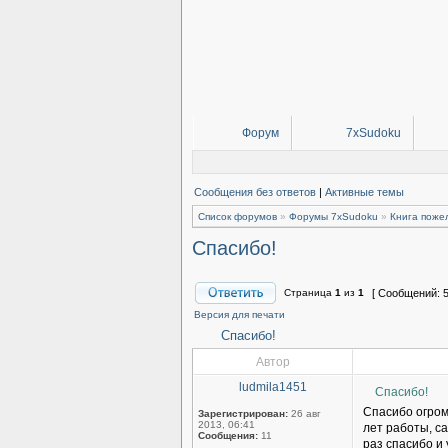
Форум
7xSudoku
Сообщения без ответов
|
Активные темы
Список форумов
»
Форумы 7xSudoku
»
Книга поже
Спасибо!
Страница
1
из
1
[ Сообщений: 5
Версия для печати
Спасибо!
Автор
ludmila1451
Спасибо!
Спасибо огром
Зарегистрирован:
26 авг
2013, 06:41
лет работы, са
Сообщения:
11
раз спасибо и 