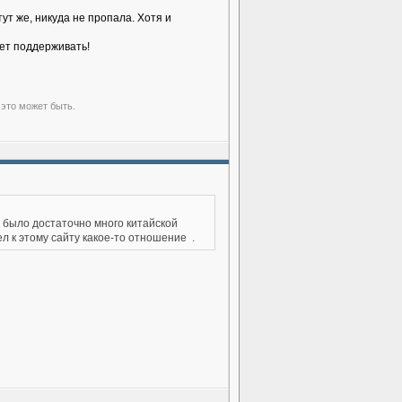
тут же, никуда не пропала. Хотя и
ает поддерживать!
 это может быть.
м было достаточно много китайской
ел к этому сайту какое-то отношение
.