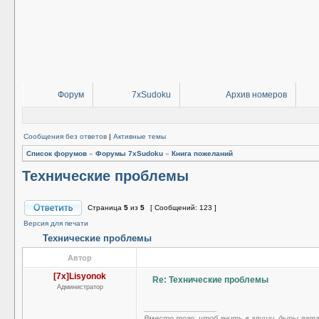
Форум
7xSudoku
Архив номеров
Сообщения без ответов
|
Активные темы
Список форумов
»
Форумы 7xSudoku
»
Книга пожеланий
Технические проблемы
Страница
5
из
5
[ Сообщений: 123 ]
Версия для печати
Технические проблемы
Автор
[7x]Lisyonok
Re: Технические проблемы
Администратор
_________________
Вместо того, чтоб гнить в глуши, дыры лат