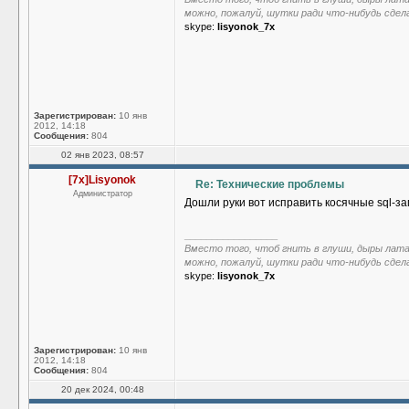
можно, пожалуй, шутки ради что-нибудь сдел
skype:
lisyonok_7x
Зарегистрирован:
10 янв
2012, 14:18
Сообщения:
804
02 янв 2023, 08:57
[7x]Lisyonok
Re: Технические проблемы
Администратор
Дошли руки вот исправить косячные sql-за
_________________
Вместо того, чтоб гнить в глуши, дыры лат
можно, пожалуй, шутки ради что-нибудь сдел
skype:
lisyonok_7x
Зарегистрирован:
10 янв
2012, 14:18
Сообщения:
804
20 дек 2024, 00:48