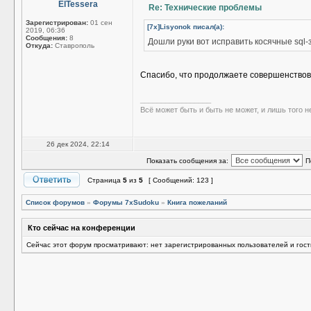
ElTessera
Re: Технические проблемы
Зарегистрирован:
01 сен
[7x]Lisyonok писал(а):
2019, 06:36
Сообщения:
8
Дошли руки вот исправить косячные sql-
Откуда:
Ставрополь
Спасибо, что продолжаете совершенство
_________________
Всё может быть и быть не может, и лишь того н
26 дек 2024, 22:14
Показать сообщения за:
П
Страница
5
из
5
[ Сообщений: 123 ]
Список форумов
»
Форумы 7xSudoku
»
Книга пожеланий
Кто сейчас на конференции
Сейчас этот форум просматривают: нет зарегистрированных пользователей и гост