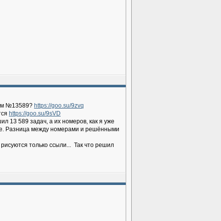
ным №13589?
https://goo.su/9zvq
тся
https://goo.su/9sVD
л 13 589 задач, а их номеров, как я уже
ше. Разница между номерами и решёнными
x рисуются только ссыли...
Так что решил