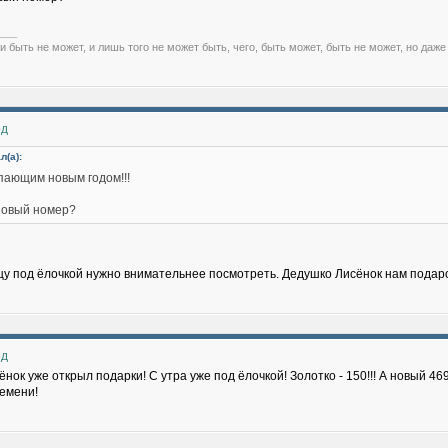
___
и быть не может, и лишь того не может быть, чего, быть может, быть не может, но даже
од
л(а):
упающим новым годом!!!
новый номер?
цу под ёлочкой нужно внимательнее посмотреть. Дедушко Лисёнок нам подаро
од
нок уже открыл подарки! С утра уже под ёлочкой! Золотко - 150!!! А новый 46
ремени!