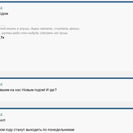
од
годом
___
тоб гнить в глуши, дыры латать, считать гроши,
, шутки ради что-нибудь сделать от души.
_7x
од
ившим на нас Новым годом! И где?
од
нил!
вом году станут выходить по понедельникам