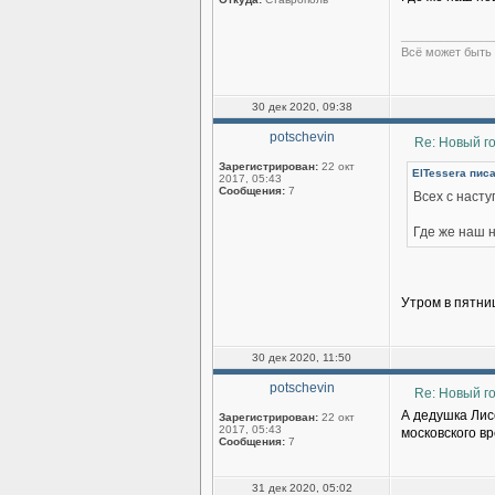
______________
Всё может быть 
30 дек 2020, 09:38
potschevin
Re: Новый г
Зарегистрирован:
22 окт
ElTessera писа
2017, 05:43
Сообщения:
7
Всех с наст
Где же наш 
Утром в пятни
30 дек 2020, 11:50
potschevin
Re: Новый г
А дедушка Лисё
Зарегистрирован:
22 окт
2017, 05:43
московского в
Сообщения:
7
31 дек 2020, 05:02