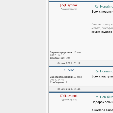
[7x]Lisyonok
Re: Новый г
Администратор
Всех с новым 
______________
Вместо того, ч
можно, пожалуй
skype:
lisyonok
Зарегистрирован:
10 янв
2012, 14:18
Сообщения:
804
04 янв 2021, 01:17
KCAHA
Re: Новый г
Всех с наступ
Зарегистрирован:
13 май
2014, 14:46
Сообщения:
1
31 дек 2021, 21:44
[7x]Lisyonok
Re: Новый г
Администратор
Подарок почи
А номера в но