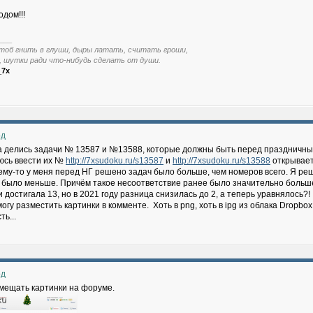
одом!!!
___
тоб гнить в глуши, дыры латать, считать гроши,
, шутки ради что-нибудь сделать от души.
_7x
од
да делись задачи № 13587 и №13588, которые должны быть перед празднич
аюсь ввести их №
http://7xsudoku.ru/s13587
и
http://7xsudoku.ru/s13588
открывае
му-то у меня перед НГ решено задач было больше, чем номеров всего. Я реши
 было меньше. Причём такое несоответствие ранее было значительно боль
достигала 13, но в 2021 году разница снизилась до 2, а теперь уравнялось?!
могу разместить картинки в комменте.
Хоть в png, хоть в ipg из облака Dropbo
ть...
од
мещать картинки на форуме.