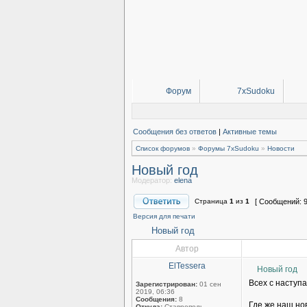
Форум
7xSudoku
Сообщения без ответов
|
Активные темы
Список форумов
»
Форумы 7xSudoku
»
Новости
Новый год
Модератор:
elena
Страница
1
из
1
[ Сообщений: 9
Версия для печати
Новый год
Автор
ElTessera
Новый год
Всех с наступ
Зарегистрирован:
01 сен
2019, 06:36
Сообщения:
8
Где же наш н
Откуда:
Ставрополь