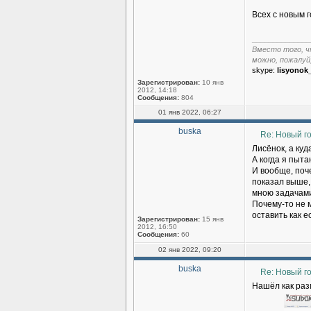
Всех с новым г
______________
Вместо того, ч
можно, пожалуй
skype:
lisyonok
Зарегистрирован:
10 янв
2012, 14:18
Сообщения:
804
01 янв 2022, 06:27
buska
Re: Новый г
Лисёнок, а ку
А когда я пыт
И вообще, поче
показал выше,
мною задачами 
Почему-то не 
оставить как ес
Зарегистрирован:
15 янв
2012, 16:50
Сообщения:
60
02 янв 2022, 09:20
buska
Re: Новый г
Нашёл как раз