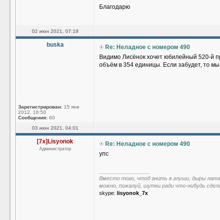
Благодарю
02 июн 2021, 07:19
buska
Re: Неладное с номером 490
Видимо Лисёнок хочет юбилейный 520-й п
объём в 354 единицы. Если забудет, то мы
Зарегистрирован:
15 янв
2012, 16:50
Сообщения:
60
03 июн 2021, 04:01
[7x]Lisyonok
Re: Неладное с номером 490
Администратор
упс
_________________
Вместо того, чтоб гнить в глуши, дыры лат
можно, пожалуй, шутки ради что-нибудь сдел
skype:
lisyonok_7x