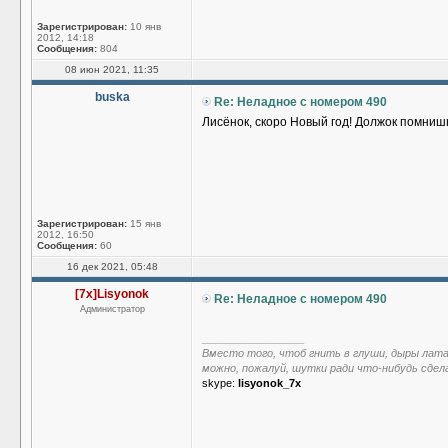
Зарегистрирован:
10 янв
2012, 14:18
Сообщения:
804
08 июн 2021, 11:35
buska
Re: Неладное с номером 490
Лисёнок, скоро Новый год! Должок помни
Зарегистрирован:
15 янв
2012, 16:50
Сообщения:
60
16 дек 2021, 05:48
[7x]Lisyonok
Re: Неладное с номером 490
Администратор
_________________
Вместо того, чтоб гнить в глуши, дыры лат
можно, пожалуй, шутки ради что-нибудь сдел
skype:
lisyonok_7x