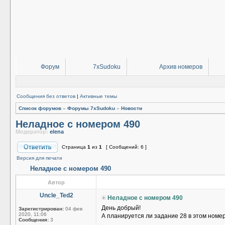
Форум
7xSudoku
Архив номеров
Сообщения без ответов
|
Активные темы
Список форумов
»
Форумы 7xSudoku
»
Новости
Неладное с номером 490
Модератор:
elena
Страница
1
из
1
[ Сообщений: 6 ]
Версия для печати
Неладное с номером 490
Автор
Uncle_Ted2
Неладное с номером 490
День добрый!
Зарегистрирован:
04 фев
2020, 11:06
А планируется ли задание 28 в этом номере
Сообщения:
3