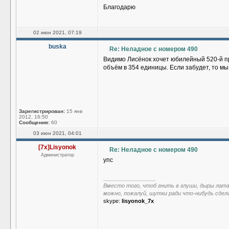
Благодарю
02 июн 2021, 07:19
buska
Re: Неладное с номером 490
Видимо Лисёнок хочет юбилейный 520-й п
объём в 354 единицы. Если забудет, то мы
Зарегистрирован:
15 янв
2012, 16:50
Сообщения:
60
03 июн 2021, 04:01
[7x]Lisyonok
Re: Неладное с номером 490
Администратор
упс
_________________
Вместо того, чтоб гнить в глуши, дыры лат
можно, пожалуй, шутки ради что-нибудь сдел
skype:
lisyonok_7x