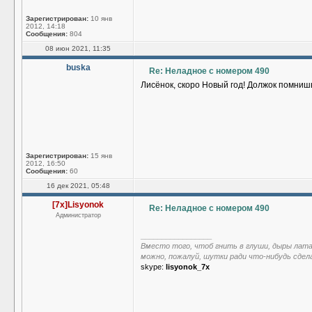
Зарегистрирован:
10 янв
2012, 14:18
Сообщения:
804
08 июн 2021, 11:35
buska
Re: Неладное с номером 490
Лисёнок, скоро Новый год! Должок помни
Зарегистрирован:
15 янв
2012, 16:50
Сообщения:
60
16 дек 2021, 05:48
[7x]Lisyonok
Re: Неладное с номером 490
Администратор
_________________
Вместо того, чтоб гнить в глуши, дыры лат
можно, пожалуй, шутки ради что-нибудь сдел
skype:
lisyonok_7x