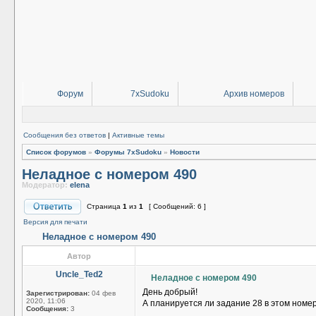
Форум
7xSudoku
Архив номеров
Сообщения без ответов
|
Активные темы
Список форумов
»
Форумы 7xSudoku
»
Новости
Неладное с номером 490
Модератор:
elena
Страница
1
из
1
[ Сообщений: 6 ]
Версия для печати
Неладное с номером 490
Автор
Uncle_Ted2
Неладное с номером 490
День добрый!
Зарегистрирован:
04 фев
2020, 11:06
А планируется ли задание 28 в этом номере
Сообщения:
3