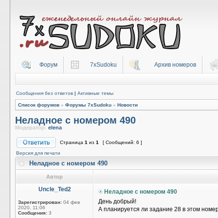
Форум
7xSudoku
Архив номеров
Сообщения без ответов
|
Активные темы
Список форумов
»
Форумы 7xSudoku
»
Новости
Неладное с номером 490
Модератор:
elena
Страница
1
из
1
[ Сообщений: 6 ]
Версия для печати
Неладное с номером 490
Автор
Uncle_Ted2
Неладное с номером 490
День добрый!
Зарегистрирован:
04 фев
2020, 11:06
А планируется ли задание 28 в этом номере
Сообщения:
3