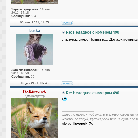
Зарегистрирован:
10 янв
2012, 14:18
Сообщения:
804
08 июн 2021, 11:35
buska
Re: Неладное с номером 490
Лисёнок, скоро Новый год! Должок помни
Зарегистрирован:
15 янв
2012, 16:50
Сообщения:
60
16 дек 2021, 05:48
[7x]Lisyonok
Re: Неладное с номером 490
Администратор
_________________
Вместо того, чтоб гнить в глуши, дыры лат
можно, пожалуй, шутки ради что-нибудь сдел
skype:
lisyonok_7x