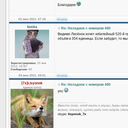
Благодарю
02 июн 2021, 07:19
buska
Re: Неладное с номером 490
Видимо Лисёнок хочет юбилейный 520-й п
объём в 354 единицы. Если забудет, то мы
Зарегистрирован:
15 янв
2012, 16:50
Сообщения:
60
03 июн 2021, 04:01
[7x]Lisyonok
Re: Неладное с номером 490
Администратор
упс
_________________
Вместо того, чтоб гнить в глуши, дыры лат
можно, пожалуй, шутки ради что-нибудь сдел
skype:
lisyonok_7x