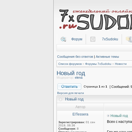
Форум
7xSudoku
Сообщения без ответов
|
Активные темы
Список форумов
»
Форумы 7xSudoku
»
Новости
Новый год
Модератор:
elena
Страница
1
из
1
[ Сообщений: 9
Версия для печати
Новый год
Автор
ElTessera
Новый год
Всех с наступ
Зарегистрирован:
01 сен
2019, 06:36
Сообщения:
8
Откуда:
Ставрополь