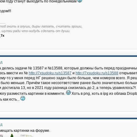
вом году станут выходить по понедельникам
одом!!!
___
тоб гнить в глуши, дыры латать, считать гроши,
, шутки ради что-нибудь сделать от души.
_7x
од
да делись задачи № 13587 и №13588, которые должны быть перед празднич
аюсь ввести их №
http://7xsudoku.ru/s13587
и
http://7xsudoku.ru/s13588
открывае
му-то у меня перед НГ решено задач было больше, чем номеров всего. Я реши
 было меньше. Причём такое несоответствие ранее было значительно боль
достигала 13, но в 2021 году разница снизилась до 2, а теперь уравнялось?!
могу разместить картинки в комменте.
Хоть в png, хоть в ipg из облака Drop
 как есть...
од
мещать картинки на форуме.