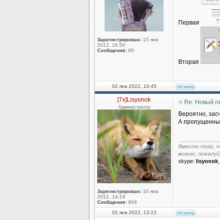
Первая
Зарегистрирован:
15 янв
2012, 16:50
Сообщения:
60
Вторая
02 янв 2022, 10:45
[7x]Lisyonok
Re: Новый г
Администратор
Вероятно, зас
А пропущенные
______________
Вместо того, ч
можно, пожалуй
skype:
lisyonok
Зарегистрирован:
10 янв
2012, 14:18
Сообщения:
804
02 янв 2022, 13:23