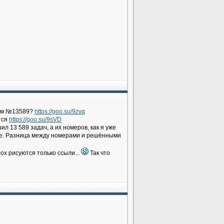
ным №13589?
https://goo.su/9zvq
тся
https://goo.su/9sVD
л 13 589 задач, а их номеров, как я уже
ше. Разница между номерами и решёнными
box рисуются только ссыли...
Так что