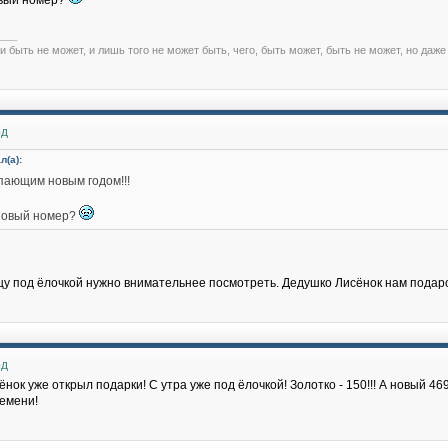
овый номер?
___
и быть не может, и лишь того не может быть, чего, быть может, быть не может, но даже
од
л(а):
упающим новым годом!!!
новый номер?
цу под ёлочкой нужно внимательнее посмотреть. Дедушко Лисёнок нам подаро
од
нок уже открыл подарки! С утра уже под ёлочкой! Золотко - 150!!! А новый 46
ремени!