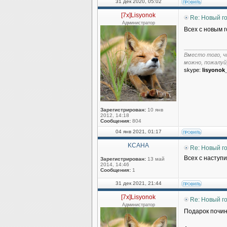
31 дек 2020, 05:02
[7x]Lisyonok
Re: Новый г
Администратор
Всех с новым 
______________
Вместо того, ч
можно, пожалуй
skype:
lisyonok
Зарегистрирован:
10 янв
2012, 14:18
Сообщения:
804
04 янв 2021, 01:17
KCAHA
Re: Новый г
Всех с наступ
Зарегистрирован:
13 май
2014, 14:46
Сообщения:
1
31 дек 2021, 21:44
[7x]Lisyonok
Re: Новый г
Администратор
Подарок почи