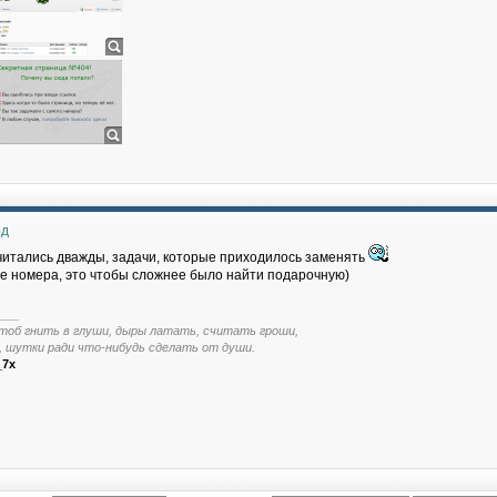
од
читались дважды, задачи, которые приходилось заменять
 номера, это чтобы сложнее было найти подарочную)
___
тоб гнить в глуши, дыры латать, считать гроши,
, шутки ради что-нибудь сделать от души.
_7x