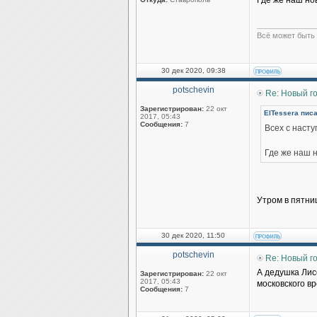
Где же наш н
______________
Всё может быть 
30 дек 2020, 09:38
potschevin
Re: Новый г
Зарегистрирован:
22 окт
ElTessera писа
2017, 05:43
Сообщения:
7
Всех с наст
Где же наш 
Утром в пятни
30 дек 2020, 11:50
potschevin
Re: Новый г
А дедушка Лисё
Зарегистрирован:
22 окт
2017, 05:43
московского в
Сообщения:
7