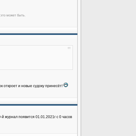
 это может быть.
к откроет и новые судоку принесёт!
9-й журнал появится 01.01.2021г с 0 часов