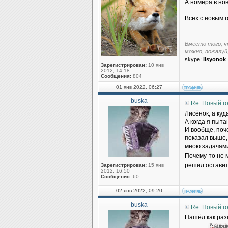
А номера в но
Всех с новым г
______________
Вместо того, ч
можно, пожалуй
skype:
lisyonok
Зарегистрирован:
10 янв
2012, 14:18
Сообщения:
804
01 янв 2022, 06:27
buska
Re: Новый г
Лисёнок, а ку
А когда я пыт
И вообще, поче
показал выше,
мною задачами 
Почему-то не 
решил оставить
Зарегистрирован:
15 янв
2012, 16:50
Сообщения:
60
02 янв 2022, 09:20
buska
Re: Новый г
Нашёл как раз