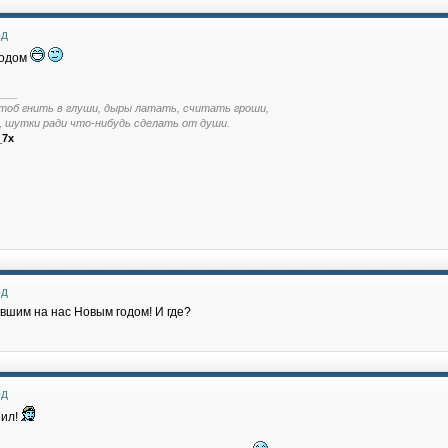
од
годом
___
тоб гнить в глуши, дыры латать, считать гроши,
, шутки ради что-нибудь сделать от души.
_7x
од
ившим на нас Новым годом! И где?
од
нил!