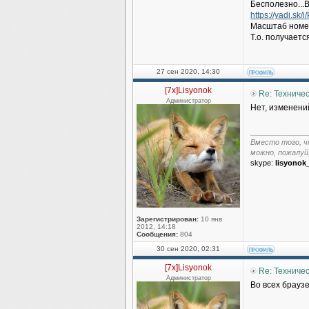
Бесполезно...
https://yadi.s
Масштаб номер
Т.о. получаетс
27 сен 2020, 14:30
[7x]Lisyonok
Re: Техниче
Администратор
Нет, изменений
______________
Вместо того, ч
можно, пожалуй
skype:
lisyonok
Зарегистрирован:
10 янв
2012, 14:18
Сообщения:
804
30 сен 2020, 02:31
[7x]Lisyonok
Re: Техниче
Администратор
Во всех браузе