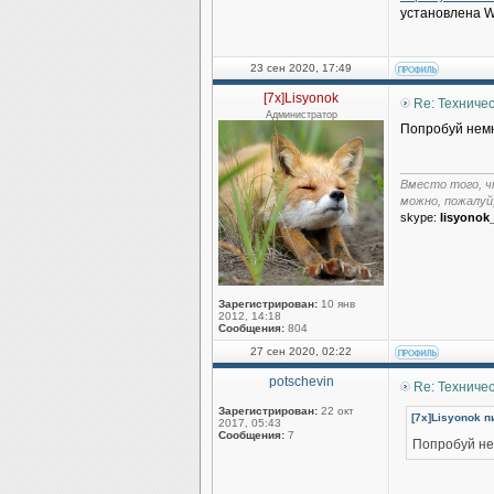
установлена W
23 сен 2020, 17:49
[7x]Lisyonok
Re: Техниче
Администратор
Попробуй немн
______________
Вместо того, ч
можно, пожалуй
skype:
lisyonok
Зарегистрирован:
10 янв
2012, 14:18
Сообщения:
804
27 сен 2020, 02:22
potschevin
Re: Техниче
Зарегистрирован:
22 окт
[7x]Lisyonok п
2017, 05:43
Сообщения:
7
Попробуй не