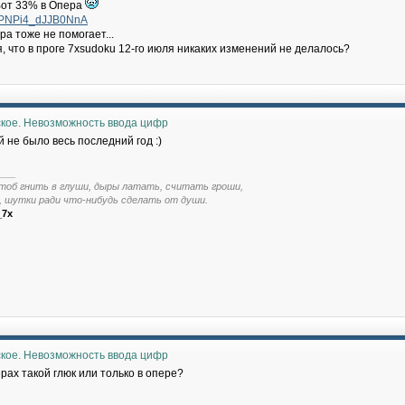
Вот 33% в Опера
k/i/PNPi4_dJJB0NnA
а тоже не помогает...
я, что в проге 7xsudoku 12-го июля никаких изменений не делалось?
ское. Невозможность ввода цифр
 не было весь последний год :)
___
тоб гнить в глуши, дыры латать, считать гроши,
, шутки ради что-нибудь сделать от души.
_7x
ское. Невозможность ввода цифр
рах такой глюк или только в опере?