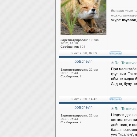
______________
Вместо того, ч
можно, пожалуй
skype:
lisyonok
Зарегистрирован:
10 янв
2012, 14:18
Сообщения:
804
02 окт 2020, 09:09
potschevin
Re: Техниче
При масштабе 
Зарегистрирован:
22 окт
2017, 05:43
крупным. Так 
Сообщения:
7
нём не видна 
Ладно, буду п
02 окт 2020, 14:42
potschevin
Re: Техниче
Недели две на
Зарегистрирован:
22 окт
2017, 05:43
автоматически
Сообщения:
7
действия, и п
бага, я вспом
уже "истлел", 