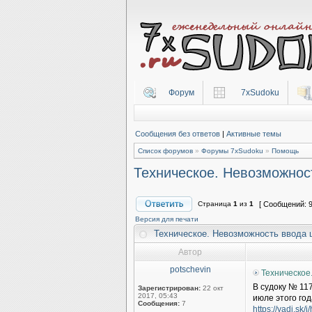
Форум
7xSudoku
Сообщения без ответов
|
Активные темы
Список форумов
»
Форумы 7xSudoku
»
Помощь
Техническое. Невозможнос
Страница
1
из
1
[ Сообщений: 9
Версия для печати
Техническое. Невозможность ввода
Автор
potschevin
Техническое
В судоку № 11
Зарегистрирован:
22 окт
2017, 05:43
июле этого го
Сообщения:
7
https://yadi.sk