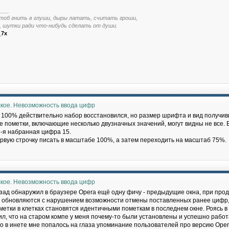
___
тоб гнить в глуши, дыры латать, считать гроши,
, шутки ради что-нибудь сделать от души.
_7x
ское. Невозможность ввода цифр
100% действительно набор восстановился, но размер шрифта и вид получив
же пометки, включающие несколько двузначных значений, могут видны не все.
6-я набранная цифра 15.
ервую строчку писать в масштабе 100%, а затем переходить на масштаб 75%.
ское. Невозможность ввода цифр
зад обнаружил в браузере Opera ещё одну фичу - предыдущие окна, при про
 обновляются с нарушением возможности отмены поставленных ранее цифр, 
ометки в клетках становятся идентичными пометкам в последнем окне. Роясь в
нил, что на старом компе у меня почему-то были установлены и успешно работ
но в инете мне попалось на глаза упоминание пользователей про версию Opera