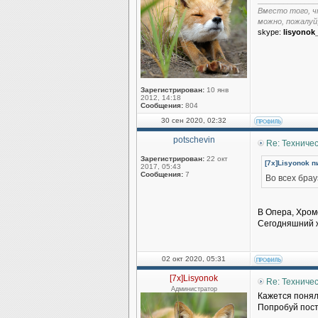
______________
Вместо того, ч
можно, пожалуй
skype:
lisyonok
Зарегистрирован:
10 янв
2012, 14:18
Сообщения:
804
30 сен 2020, 02:32
potschevin
Re: Техниче
Зарегистрирован:
22 окт
[7x]Lisyonok п
2017, 05:43
Сообщения:
7
Во всех брау
В Опера, Хроме
Сегодняшний ж
02 окт 2020, 05:31
[7x]Lisyonok
Re: Техниче
Администратор
Кажется понял
Попробуй пост