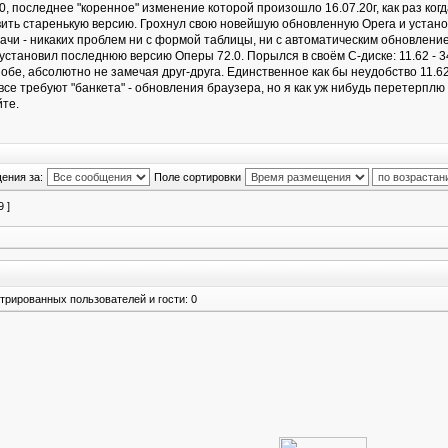
0, последнее "коренное" изменение которой произошло 16.07.20г, как раз когд
ить старенькую версию. Грохнул свою новейшую обновленную Opera и установ
ачи - никаких проблем ни с формой таблицы, ни с автоматическим обновлени
установил последнюю версию Оперы 72.0. Порылся в своём С-диске: 11.62 - 3
обе, абсолютно не замечая друг-друга. Единственное как бы неудобство 11.62
все требуют "банкета" - обновления браузера, но я как уж нибудь перетерплю
йте.
ения за:
Поле сортировки
9 ]
трированных пользователей и гости: 0