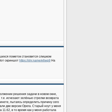
шихся пометок становится слишком
 Вот скриншот
https://shr.name/e6wp9
На
должении решения задачи в новом окне,
т.е. исчезают зелёные стрелки возврата
 инете, пытаясь определить причину сего
али две версии Opera. Старый ноут у меня
 11.62, в то время как у меня работала