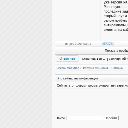
уже версия 68.
Решил установ
последние зад
старый ноут и 
одном нэтбуке 
антирекламы, 
имеется на са
08 дек 2020, 04:01
Показать сообщ
Страница
1
из
1
[ Сообщений: 
Список форумов
»
Форумы 7xSudoku
»
Помощь
Кто сейчас на конференции
Сейчас этот форум просматривают: нет зарегис
Найти: