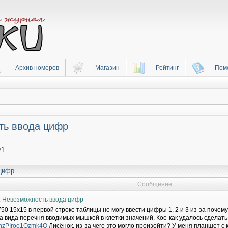
Архив номеров
Магазин
Рейтинг
Пом
ть ввода цифр
 ]
 цифр
Сообщение
. Невозможность ввода цифр
750 15х15 в первой строке таблицы не могу ввести цифры 1, 2 и 3 из-за поче
да вида перечня вводимых мышкой в клетки значений. Кое-как удалось сделать
/i/hzPIroo1Ozmk4Q
Лисёнок, из-за чего это могло произойти? У меня планшет с 