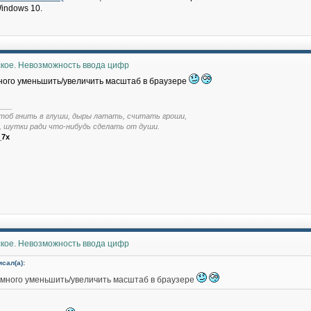
indows 10.
ское. Невозможность ввода цифр
ого уменьшить/увеличить масштаб в браузере
___
тоб гнить в глуши, дыры латать, считать гроши,
, шутки ради что-нибудь сделать от души.
_7x
ское. Невозможность ввода цифр
исал(а):
много уменьшить/увеличить масштаб в браузере