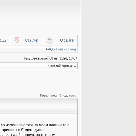
ощь
Ссылки
О сайте
FAQ
•
Поиск
•
Вход
Текущее время: 08 авг 2026, 18:07
Часовой пояс: UTC
Пред. тема
|
След. тема
му то изменившегося на моём планшете в
 скриншот в Яндекс-диск.
клавиатурой Lenovo, на котором