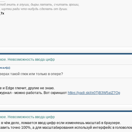
___
тоб гнить в глуши, дыры латать, считать гроши,
, шутки ради что-нибудь сделать от души.
_7x
ское. Невозможность ввода цифр
исал(а):
зерах такой глюк или только в опере?
 и Edge глючит, другие не знаю.
урнал - можно работать. Вот скриншот
https://yadi.sk/i/x0TjB3W5aIZ7Og
ское. Невозможность ввода цифр
 в чём дело, ломается ввод цифр если изменяешь масштаб в браузере.
авить точно 100%, а для масштабирования используй интерфейс в головоло