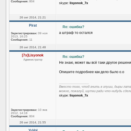
Сообщения:
804
skype:
lisyonok_7x
26 окт 2014, 21:21
Pirat
Re: ошибка?
а штраф то остался
Зарегистрирован:
09 ноя
2013, 16:25
Сообщения:
11
26 окт 2014, 21:48
[7x]Lisyonok
Re: ошибка?
Администратор
Не знаю, может вы всё таки другое решен
Опишите подробнее как дело было о.о
_________________
Вместо того, чтоб гнить в глуши, дыры лат
можно, пожалуй, шутки ради что-нибудь сдел
skype:
lisyonok_7x
Зарегистрирован:
10 янв
2012, 14:18
Сообщения:
804
26 окт 2014, 21:55
YuVol