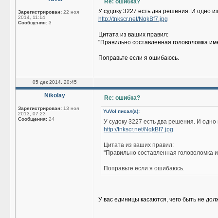
Re: ошибка?
У судоку 3227 есть два решения. И одно и
Зарегистрирован:
22 ноя
2014, 11:14
http://tnkscr.net/NqkBf7.jpg
Сообщения:
3
Цитата из ваших правил:
"Правильно составленная головоломка им
Поправьте если я ошибаюсь.
05 дек 2014, 20:45
Nikolay
Re: ошибка?
Зарегистрирован:
13 ноя
YuVol писал(а):
2013, 07:23
Сообщения:
24
У судоку 3227 есть два решения. И одно
http://tnkscr.net/NqkBf7.jpg
Цитата из ваших правил:
"Правильно составленная головоломка 
Поправьте если я ошибаюсь.
У вас единицы касаются, чего быть не дол