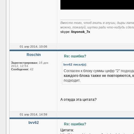
_________________
Вместо того, чтоб гнить в глуши, дыры лат
можно, пожалуй, шутки ради что-нибудь сдел
skype:
lisyonok_7x
01 апр 2014, 10:06
Roschin
Re: ошибка?
Зарегистрирован:
16 дек
bvv62 писал(а):
2012, 12:53
Сообщения:
42
Согласен к блоку суммы цифр "2" подход
каждого блока также не повторяются, к
подходит.
А откуда эта цитата?
01 апр 2014, 14:59
bvv62
Re: ошибка?
Цитата: