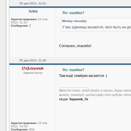
05 дек 2014, 21:01
YuVol
Re: ошибка?
Зарегистрирован:
22 ноя
Nikolay писал(а):
2014, 11:14
Сообщения:
3
У вас единицы касаются, чего быть не д
Согласен, спасибо!
05 дек 2014, 21:30
[7x]Lisyonok
Re: ошибка?
Администратор
Там ещё семёрки касаются :)
_________________
Вместо того, чтоб гнить в глуши, дыры лат
можно, пожалуй, шутки ради что-нибудь сдел
skype:
lisyonok_7x
Зарегистрирован:
10 янв
2012, 14:18
Сообщения:
804