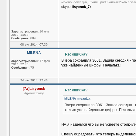
можно, пожалуй, шутки ради что-нибудь сдел
skype:
lisyonok_7x
Зарегистрирован:
10 янв
2012, 14:18
Сообщения:
804
08 окт 2014, 07:30
MILENA
Re: ошибка?
Вчера сохранила 3061. Зашла сегодня - про
Зарегистрирован:
17 фев
2014, 22:40
уже найденные цифры. Печалька!
Сообщения:
75
24 окт 2014, 22:46
[7x]Lisyonok
Re: ошибка?
Администратор
MILENA писал(а):
Вчера сохранила 3061. Зашла сегодня - п
только уже найденные цифры. Печалька
Ну, я надеялся что вы не успеете столкну
Спешу обрадовать, что теперь выделенно