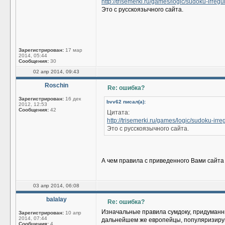
http://trisemerki.ru/games/logic/sudoku-irregu
Это с русскоязычного сайта.
Зарегистрирован:
17 мар
2014, 05:44
Сообщения:
30
02 апр 2014, 09:43
Roschin
Re: ошибка?
Зарегистрирован:
16 дек
bvv62 писал(а):
2012, 12:53
Сообщения:
42
Цитата:
http://trisemerki.ru/games/logic/sudoku-irre
Это с русскоязычного сайта.
А чем правила с приведенного Вами сайта
03 апр 2014, 06:08
balalay
Re: ошибка?
Изначальные правила сумдоку, придуманны
Зарегистрирован:
10 апр
2014, 07:44
дальнейшем же европейцы, популяризирую
Сообщения:
4