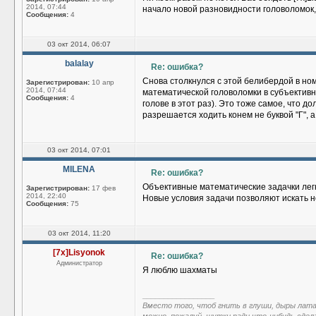
2014, 07:44
начало новой разновидности головоломок,
Сообщения:
4
03 окт 2014, 06:07
balalay
Re: ошибка?
Снова столкнулся с этой белибердой в но
Зарегистрирован:
10 апр
2014, 07:44
математической головоломки в субъективн
Сообщения:
4
голове в этот раз). Это тоже самое, что д
разрешается ходить конем не буквой "Г", а 
03 окт 2014, 07:01
MILENA
Re: ошибка?
Объективные математические задачки легк
Зарегистрирован:
17 фев
2014, 22:40
Новые условия задачи позволяют искать 
Сообщения:
75
03 окт 2014, 11:20
[7x]Lisyonok
Re: ошибка?
Администратор
Я люблю шахматы
_________________
Вместо того, чтоб гнить в глуши, дыры лат