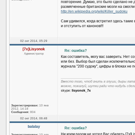
повторение. Думаю, это было сделано не 
размягченные британские мозги на смогли 
http://en.wikipedia.org/wiki/Killer_sudoku
Сам удивился, когда встретил здесь таки
и отступить от канонов!!!
02 окт 2014, 05:29
[7x]Lisyonok
Re: ошибка?
Администратор
Как составитель, могу вас заверить: Нет
или без. Выбор был сделан исключительно
журнала "200 судоку", цифры в блоках не п
_________________
Вместо того, чтоб гнить в глуши, дыры лат
можно, пожалуй, шутки ради что-нибудь сдел
skype:
lisyonok_7x
Зарегистрирован:
10 янв
2012, 14:18
Сообщения:
804
02 окт 2014, 06:48
balalay
Re: ошибка?
Ни коем разом не хотел Вас обидеть [7x]L
Зарегистрирован:
10 апр