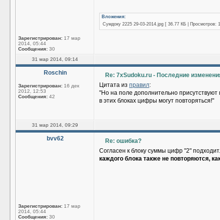
Вложения:
Сумдоку 2225 29-03-2014.jpg [ 36.77 КБ | Просмотров: 
Зарегистрирован:
17 мар
2014, 05:44
Сообщения:
30
31 мар 2014, 09:14
Roschin
Re: 7xSudoku.ru - Последние изменени
Цитата из
правил
:
Зарегистрирован:
16 дек
2012, 12:53
"Но на поле дополнительно присутствуют 
Сообщения:
42
в этих блоках цифры могут повторяться!"
31 мар 2014, 09:29
bvv62
Re: ошибка?
Согласен к блоку суммы цифр "2" подходит
каждого блока также не повторяются, ка
Зарегистрирован:
17 мар
2014, 05:44
Сообщения:
30