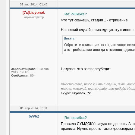
01 апр 2014, 01:46
[7x]Lisyonok
Re: ошибка?
Администратор
Что тут скажешь, стадия 1 - отрицание
На всякий случай, приведу цитату с иного 
Цитата:
Обратите внимание на то, что чаще все
это требование иногда отменяют, дел
Надеюсь это вас переубедит
Зарегистрирован:
10 янв
2012, 14:18
Сообщения:
804
_________________
Вместо того, чтоб гнить в глуши, дыры лат
можно, пожалуй, шутки ради что-нибудь сдел
skype:
lisyonok_7x
01 апр 2014, 06:11
bvv62
Re: ошибка?
Правила СУМДОКУ никуда не денешь. А эт
правила. Нужно просто такие кроссворды 