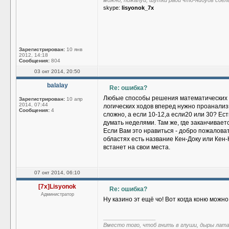
можно, пожалуй, шутки ради что-нибудь сдел
skype:
lisyonok_7x
Зарегистрирован:
10 янв
2012, 14:18
Сообщения:
804
03 окт 2014, 20:50
balalay
Re: ошибка?
Любые способы решения математических зада
Зарегистрирован:
10 апр
2014, 07:44
логических ходов вперед нужно проанализ
Сообщения:
4
сложно, а если 10-12,а если20 или 30? Ес
думать неделями. Там же, где заканчивает
Если Вам это нравиться - добро пожалова
областях есть название Кен-Доку или Кен-К
встанет на свои места.
07 окт 2014, 06:10
[7x]Lisyonok
Re: ошибка?
Администратор
Ну казино эт ещё чо! Вот когда коню можно н
_________________
Вместо того, чтоб гнить в глуши, дыры лат