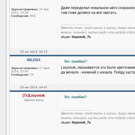
Даже переделал локальное авто сохранение 
Зарегистрирован:
10 янв
там тоже должно на всё хватать.
2012, 14:18
Сообщения:
804
_________________
Вместо того, чтоб гнить в глуши, дыры лат
можно, пожалуй, шутки ради что-нибудь сдел
skype:
lisyonok_7x
25 окт 2014, 00:13
MILENA
Re: ошибка?
Lisyonok, оказывается это было цветочка
Зарегистрирован:
17 фев
2014, 22:40
да мочало - начинай с начала. Пойду заст
Сообщения:
75
25 окт 2014, 04:47
[7x]Lisyonok
Re: ошибка?
Администратор
_________________
Вместо того, чтоб гнить в глуши, дыры лат
можно, пожалуй, шутки ради что-нибудь сдел
skype:
lisyonok_7x