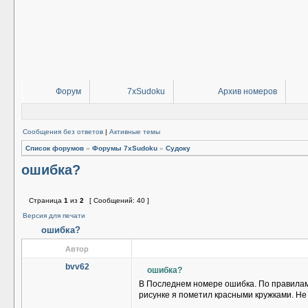
Форум
7xSudoku
Архив номеров
Сообщения без ответов
|
Активные темы
Список форумов
»
Форумы 7xSudoku
»
Судоку
ошибка?
Страница
1
из
2
[ Сообщений: 40 ]
Версия для печати
ошибка?
Автор
bvv62
ошибка?
В Последнем номере ошибка. По правилам с
рисунке я пометил красными кружками. Не 