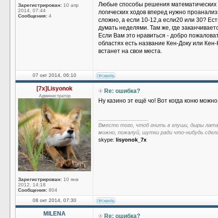
Любые способы решения математических зада
Зарегистрирован:
10 апр
2014, 07:44
логических ходов вперед нужно проанализ
Сообщения:
4
сложно, а если 10-12,а если20 или 30? Ес
думать неделями. Там же, где заканчивает
Если Вам это нравиться - добро пожалова
областях есть название Кен-Доку или Кен-К
встанет на свои места.
07 окт 2014, 06:10
[7x]Lisyonok
Re: ошибка?
Администратор
Ну казино эт ещё чо! Вот когда коню можно н
_________________
Вместо того, чтоб гнить в глуши, дыры лат
можно, пожалуй, шутки ради что-нибудь сдел
skype:
lisyonok_7x
Зарегистрирован:
10 янв
2012, 14:18
Сообщения:
804
08 окт 2014, 07:30
MILENA
Re: ошибка?