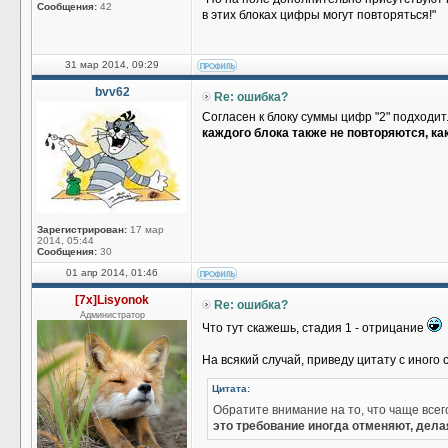
Сообщения:
42
в этих блоках цифры могут повторяться!"
31 мар 2014, 09:29
bvv62
Re: ошибка?
Согласен к блоку суммы цифр "2" подходит
каждого блока также не повторяются, ка
Зарегистрирован:
17 мар
2014, 05:44
Сообщения:
30
01 апр 2014, 01:46
[7x]Lisyonok
Re: ошибка?
Администратор
Что тут скажешь, стадия 1 - отрицание
На всякий случай, приведу цитату с иного 
Цитата:
Обратите внимание на то, что чаще все
это требование иногда отменяют, дел