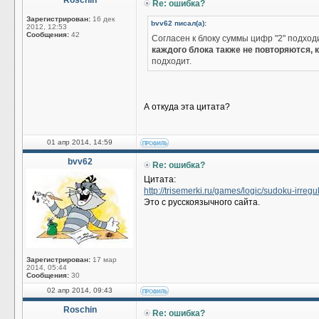
Roschin
Re: ошибка?
Зарегистрирован:
16 дек
bvv62 писал(а):
2012, 12:53
Сообщения:
42
Согласен к блоку суммы цифр "2" подход
каждого блока также не повторяются, к
подходит.
А откуда эта цитата?
01 апр 2014, 14:59
bvv62
Re: ошибка?
Цитата:
http://trisemerki.ru/games/logic/sudoku-irregu
Это с русскоязычного сайта.
Зарегистрирован:
17 мар
2014, 05:44
Сообщения:
30
02 апр 2014, 09:43
Roschin
Re: ошибка?