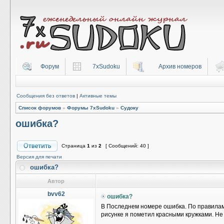
Форум
7xSudoku
Архив номеров
Сообщения без ответов
|
Активные темы
Список форумов
»
Форумы 7xSudoku
»
Судоку
ошибка?
Страница
1
из
2
[ Сообщений: 40 ]
Версия для печати
ошибка?
Автор
bvv62
ошибка?
В Последнем номере ошибка. По правилам с
рисунке я пометил красными кружками. Не 