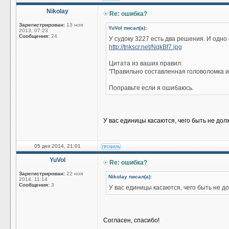
Nikolay
Re: ошибка?
Зарегистрирован:
13 ноя
YuVol писал(а):
2013, 07:23
Сообщения:
24
У судоку 3227 есть два решения. И одно
http://tnkscr.net/NqkBf7.jpg
Цитата из ваших правил:
"Правильно составленная головоломка 
Поправьте если я ошибаюсь.
У вас единицы касаются, чего быть не дол
05 дек 2014, 21:01
YuVol
Re: ошибка?
Зарегистрирован:
22 ноя
Nikolay писал(а):
2014, 11:14
Сообщения:
3
У вас единицы касаются, чего быть не д
Согласен, спасибо!