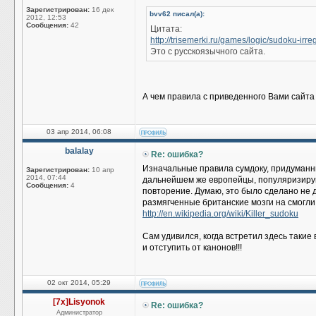
Зарегистрирован:
16 дек
bvv62 писал(а):
2012, 12:53
Сообщения:
42
Цитата:
http://trisemerki.ru/games/logic/sudoku-irre
Это с русскоязычного сайта.
А чем правила с приведенного Вами сайта
03 апр 2014, 06:08
balalay
Re: ошибка?
Изначальные правила сумдоку, придуманны
Зарегистрирован:
10 апр
2014, 07:44
дальнейшем же европейцы, популяризирую
Сообщения:
4
повторение. Думаю, это было сделано не 
размягченные британские мозги на смогли 
http://en.wikipedia.org/wiki/Killer_sudoku
Сам удивился, когда встретил здесь таки
и отступить от канонов!!!
02 окт 2014, 05:29
[7x]Lisyonok
Re: ошибка?
Администратор