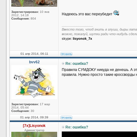
Зарегистрирован:
10 янв
Надеюсь это вас переубедит
2012, 14:18
Сообщения:
804
_________________
Вместо того, чтоб гнить в глуши, дыры лат
можно, пожалуй, шутки ради что-нибудь сдел
skype:
lisyonok_7x
01 апр 2014, 06:11
bvv62
Re: ошибка?
Правила СУМДОКУ никуда не денешь. А эт
правила. Нужно просто такие кроссворды 
Зарегистрирован:
17 мар
2014, 05:44
Сообщения:
30
01 апр 2014, 09:39
[7x]Lisyonok
Re: ошибка?
Администратор