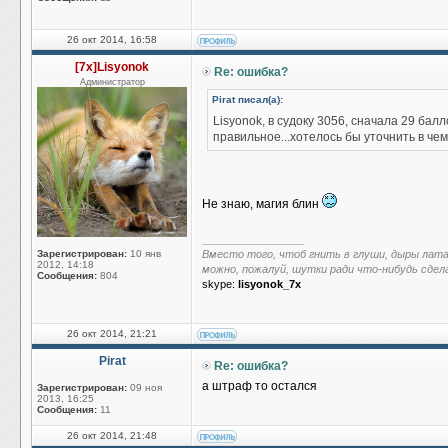
26 окт 2014, 16:58
[7x]Lisyonok
Re: ошибка?
Администратор
Pirat писал(а):
Lisyonok, в судоку 3056, сначала 29 ба
правильное...хотелось бы уточнить в че
Не знаю, магия блин
_________________
Зарегистрирован:
10 янв
Вместо того, чтоб гнить в глуши, дыры лат
2012, 14:18
можно, пожалуй, шутки ради что-нибудь сдел
Сообщения:
804
skype:
lisyonok_7x
26 окт 2014, 21:21
Pirat
Re: ошибка?
а штраф то остался
Зарегистрирован:
09 ноя
2013, 16:25
Сообщения:
11
26 окт 2014, 21:48