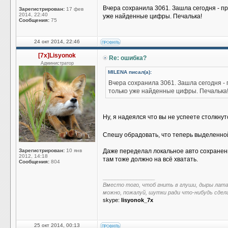
Вчера сохранила 3061. Зашла сегодня - про
Зарегистрирован:
17 фев
2014, 22:40
уже найденные цифры. Печалька!
Сообщения:
75
24 окт 2014, 22:46
[7x]Lisyonok
Re: ошибка?
Администратор
MILENA писал(а):
Вчера сохранила 3061. Зашла сегодня - п
только уже найденные цифры. Печалька
Ну, я надеялся что вы не успеете столкну
Спешу обрадовать, что теперь выделенно
Зарегистрирован:
10 янв
Даже переделал локальное авто сохранение 
2012, 14:18
там тоже должно на всё хватать.
Сообщения:
804
_________________
Вместо того, чтоб гнить в глуши, дыры лат
можно, пожалуй, шутки ради что-нибудь сдел
skype:
lisyonok_7x
25 окт 2014, 00:13