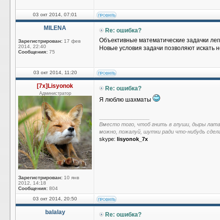
03 окт 2014, 07:01
MILENA
Re: ошибка?
Объективные математические задачки легк
Зарегистрирован:
17 фев
2014, 22:40
Новые условия задачи позволяют искать 
Сообщения:
75
03 окт 2014, 11:20
[7x]Lisyonok
Re: ошибка?
Администратор
Я люблю шахматы
_________________
Вместо того, чтоб гнить в глуши, дыры лат
можно, пожалуй, шутки ради что-нибудь сдел
skype:
lisyonok_7x
Зарегистрирован:
10 янв
2012, 14:18
Сообщения:
804
03 окт 2014, 20:50
balalay
Re: ошибка?