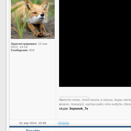
Зарегистрирован:
10 янв
2012, 14:18
Сообщения:
804
_________________
Вместо того, чтоб гнить в глуши, дыры лат
можно, пожалуй, шутки ради что-нибудь сдел
skype:
lisyonok_7x
01 апр 2014, 10:06