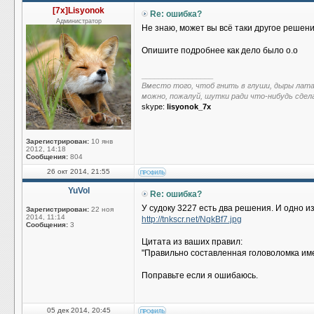
[7x]Lisyonok
Re: ошибка?
Администратор
Не знаю, может вы всё таки другое решен
Опишите подробнее как дело было о.о
_________________
Вместо того, чтоб гнить в глуши, дыры лат
можно, пожалуй, шутки ради что-нибудь сдел
skype:
lisyonok_7x
Зарегистрирован:
10 янв
2012, 14:18
Сообщения:
804
26 окт 2014, 21:55
YuVol
Re: ошибка?
У судоку 3227 есть два решения. И одно и
Зарегистрирован:
22 ноя
2014, 11:14
http://tnkscr.net/NqkBf7.jpg
Сообщения:
3
Цитата из ваших правил:
"Правильно составленная головоломка им
Поправьте если я ошибаюсь.
05 дек 2014, 20:45