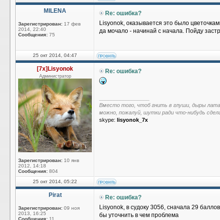
MILENA
Re: ошибка?
Lisyonok, оказывается это было цветочка
Зарегистрирован:
17 фев
2014, 22:40
да мочало - начинай с начала. Пойду заст
Сообщения:
75
25 окт 2014, 04:47
[7x]Lisyonok
Re: ошибка?
Администратор
_________________
Вместо того, чтоб гнить в глуши, дыры лат
можно, пожалуй, шутки ради что-нибудь сдел
skype:
lisyonok_7x
Зарегистрирован:
10 янв
2012, 14:18
Сообщения:
804
25 окт 2014, 05:22
Pirat
Re: ошибка?
Lisyonok, в судоку 3056, сначала 29 балл
Зарегистрирован:
09 ноя
2013, 16:25
бы уточнить в чем проблема
Сообщения:
11