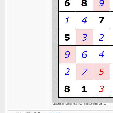
Безымянный.png [ 48.08 КБ | Просмотров: 165712 ]