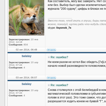
Как составитель, могу вас заверить: Нет
или без. Выбор был сделан исключительно
журнала "200 судоку", цифры в блоках не п
_________________
Вместо того, чтоб гнить в глуши, дыры лат
можно, пожалуй, шутки ради что-нибудь сдел
skype:
lisyonok_7x
Зарегистрирован:
10 янв
2012, 14:18
Сообщения:
804
02 окт 2014, 06:48
balalay
Re: ошибка?
Ни коем разом не хотел Вас обидеть [7x]L
Зарегистрирован:
10 апр
2014, 07:44
начало новой разновидности головоломок,
Сообщения:
4
03 окт 2014, 06:07
balalay
Re: ошибка?
Снова столкнулся с этой белибердой в но
Зарегистрирован:
10 апр
2014, 07:44
математической головоломки в субъективн
Сообщения:
4
голове в этот раз). Это тоже самое, что д
разрешается ходить конем не буквой "Г", а 