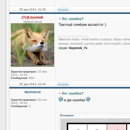
05 дек 2014, 21:30
[7x]Lisyonok
Re: ошибка?
Администратор
Там ещё семёрки касаются :)
_________________
Вместо того, чтоб гнить в глуши, дыры лат
можно, пожалуй, шутки ради что-нибудь сдел
skype:
lisyonok_7x
Зарегистрирован:
10 янв
2012, 14:18
Сообщения:
804
05 дек 2014, 22:42
dazmarus
Re: ошибка?
Зарегистрирован:
06 сен
а где ошибка
2015, 19:54
Сообщения:
2
Вложения: