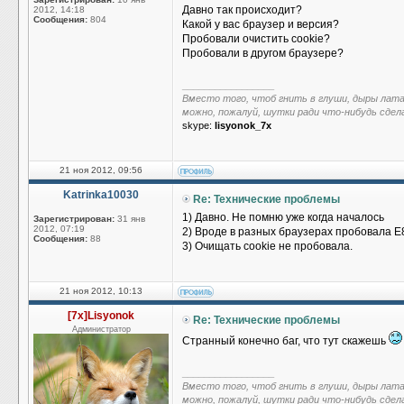
Давно так происходит?
2012, 14:18
Сообщения:
804
Какой у вас браузер и версия?
Пробовали очистить cookie?
Пробовали в другом браузере?
_________________
Вместо того, чтоб гнить в глуши, дыры лат
можно, пожалуй, шутки ради что-нибудь сдел
skype:
lisyonok_7x
21 ноя 2012, 09:56
Katrinka10030
Re: Технические проблемы
1) Давно. Не помню уже когда началось
Зарегистрирован:
31 янв
2012, 07:19
2) Вроде в разных браузерах пробовала E8
Сообщения:
88
3) Очищать cookie не пробовала.
21 ноя 2012, 10:13
[7x]Lisyonok
Re: Технические проблемы
Администратор
Странный конечно баг, что тут скажешь
_________________
Вместо того, чтоб гнить в глуши, дыры лат
можно, пожалуй, шутки ради что-нибудь сдел