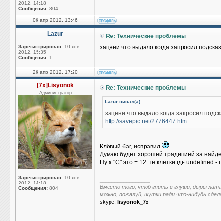
2012, 14:18
Сообщения:
804
06 апр 2012, 13:46
Lazur
Re: Технические проблемы
Зарегистрирован:
10 янв
зацени что выдало когда запросил подсказ
2012, 15:35
Сообщения:
1
26 апр 2012, 17:20
[7x]Lisyonok
Re: Технические проблемы
Администратор
Lazur писал(а):
зацени что выдало когда запросил подск
http://savepic.net/2776447.htm
Клёвый баг, исправил
Думаю будет хорошей традицией за найден
Ну а "C" это = 12, те клетки где undefined - 
Зарегистрирован:
10 янв
_________________
2012, 14:18
Вместо того, чтоб гнить в глуши, дыры лат
Сообщения:
804
можно, пожалуй, шутки ради что-нибудь сдел
skype:
lisyonok_7x