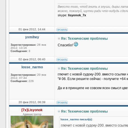
_________________
Вместо того, чтоб гнить в глуши, дыры лат
можно, пожалуй, шутки ради что-нибудь сдел
skype:
lisyonok_7x
01 фев 2012, 14:44
yxmihey
Re: Технические проблемы
Зарегистрирован:
26 янв
Спасибо!
2012, 13:16
Сообщения:
3
02 фев 2012, 06:40
losse_narmo
Re: Технические проблемы
глючит с новой судоку-200. вместо ссылки
Зарегистрирован:
20 янв
2012, 07:44
"# 06. Если решите сейчас - получите +64 к р
Сообщения:
226
Да и в принципе не совсем ясен смысл цве
20 фев 2012, 06:39
[7x]Lisyonok
Re: Технические проблемы
Администратор
losse_narmo писал(а):
глючит с новой судоку-200. вместо ссыл