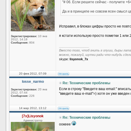
"# 06. Если решите сейчас - получите +64 к
Да и в принципе не совсем ясен смысл ц
Исправил, в блоках цифры просто не повто
я кстати использую просто пометки 1 или 2
Зарегистрирован:
10 янв
2012, 14:18
Сообщения:
804
_________________
Вместо того, чтоб гнить в глуши, дыры лат
можно, пожалуй, шутки ради что-нибудь сдел
skype:
lisyonok_7x
20 фев 2012, 07:09
losse_narmo
Re: Технические проблемы
Если в строку "Введите ваш email:" вписать
Зарегистрирован:
20 янв
2012, 07:44
"введите ваш e-mail"=) хотя он уже введен
Сообщения:
226
14 мар 2012, 13:12
[7x]Lisyonok
Re: Технические проблемы
Администратор
оокеее