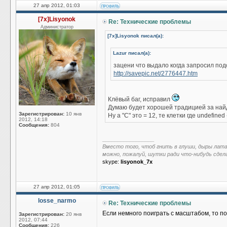
27 апр 2012, 01:03
[7x]Lisyonok
Re: Технические проблемы
Администратор
[7x]Lisyonok писал(а):
Lazur писал(а):
зацени что выдало когда запросил под
http://savepic.net/2776447.htm
Клёвый баг, исправил
Думаю будет хорошей традицией за найд
Зарегистрирован:
10 янв
Ну а "C" это = 12, те клетки где undefined
2012, 14:18
Сообщения:
804
_________________
Вместо того, чтоб гнить в глуши, дыры лат
можно, пожалуй, шутки ради что-нибудь сдел
skype:
lisyonok_7x
27 апр 2012, 01:05
losse_narmo
Re: Технические проблемы
Если немного поиграть с масштабом, то пом
Зарегистрирован:
20 янв
2012, 07:44
Сообщения:
226