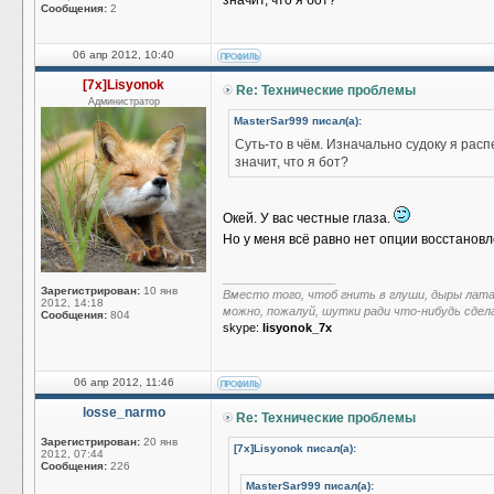
значит, что я бот?
Сообщения:
2
06 апр 2012, 10:40
[7x]Lisyonok
Re: Технические проблемы
Администратор
MasterSar999 писал(а):
Суть-то в чём. Изначально судоку я рас
значит, что я бот?
Окей. У вас честные глаза.
Но у меня всё равно нет опции восстанов
_________________
Зарегистрирован:
10 янв
Вместо того, чтоб гнить в глуши, дыры лат
2012, 14:18
можно, пожалуй, шутки ради что-нибудь сдел
Сообщения:
804
skype:
lisyonok_7x
06 апр 2012, 11:46
losse_narmo
Re: Технические проблемы
Зарегистрирован:
20 янв
[7x]Lisyonok писал(а):
2012, 07:44
Сообщения:
226
MasterSar999 писал(а):