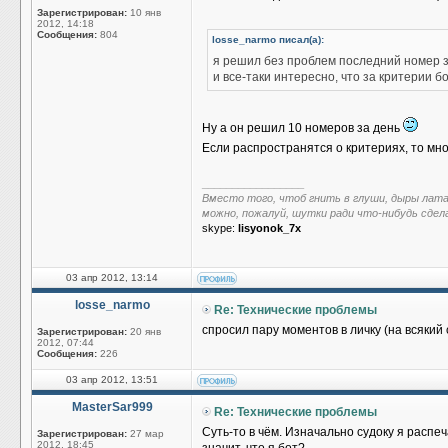
Зарегистрирован:
10 янв
2012, 14:18
Сообщения:
804
losse_narmo писал(а):
я решил без проблем последний номер з
и все-таки интересно, что за критерии б
Ну а он решил 10 номеров за день
Если распространятся о критериях, то мн
_________________
Вместо того, чтоб гнить в глуши, дыры лат
можно, пожалуй, шутки ради что-нибудь сдел
skype:
lisyonok_7x
03 апр 2012, 13:14
losse_narmo
Re: Технические проблемы
спросил пару моментов в личку (на всякий 
Зарегистрирован:
20 янв
2012, 07:44
Сообщения:
226
03 апр 2012, 13:51
MasterSar999
Re: Технические проблемы
Суть-то в чём. Изначально судоку я распе
Зарегистрирован:
27 мар
2012, 18:45