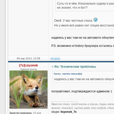
Суть-то в чём. Изначально судоку я р
не значит, что я бот?
Окей. У вас честные глаза.
Но у меня всё равно нет опции восстан
надеюсь у вас там не на автомате обнулен
P.S. возможно в history браузера осталис
06 апр 2012, 12:58
[7x]Lisyonok
Re: Технические проблемы
Администратор
losse_narmo писал(а):
надеюсь у вас там не на автомате обнуле
полуавтомат, подтверждается админом :)
_________________
Вместо того, чтоб гнить в глуши, дыры лат
можно, пожалуй, шутки ради что-нибудь сдел
skype:
lisyonok_7x
Зарегистрирован:
10 янв