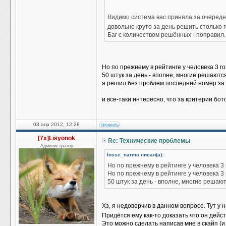
Видимо система вас приняла за очередн
довольно круто за день решить столько
Баг с количеством решённых - поправил.
Но по прежнему в рейтинге у человека 3 г
50 штук за день - вполне, многие решаются
я решил без проблем последний номер за 
и все-таки интересно, что за критерии бо
03 апр 2012, 12:28
[7x]Lisyonok
Re: Технические проблемы
Администратор
losse_narmo писал(а):
Но по прежнему в рейтинге у человека 3
Но по прежнему в рейтинге у человека 3
50 штук за день - вполне, многие решают
Хз, я недоверчив в данном вопросе. Тут у 
Придётся ему как-то доказать что он дейс
Это можно сделать написав мне в скайп (