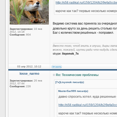
http://s58.radikal.ru/i159/1204/b2/9efa0ccb
кароче как так? первые несколько номер
Видимо система вас приняла за очередног
довольно круто за день решить столько г
Зарегистрирован:
10 янв
2012, 14:18
Баг с количеством решённых - поправил.
Сообщения:
804
_________________
Вместо того, чтоб гнить в глуши, дыры лат
можно, пожалуй, шутки ради что-нибудь сдел
skype:
lisyonok_7x
03 апр 2012, 10:12
losse_narmo
Re: Технические проблемы
Зарегистрирован:
20 янв
[7x]Lisyonok писал(а):
2012, 07:44
Сообщения:
226
MasterSar999 писал(а):
давно спросить хотел. куда решенные
http://s58.radikal.ru/i159/1204/b2/9efa0c
кароче как так? первые несколько ном