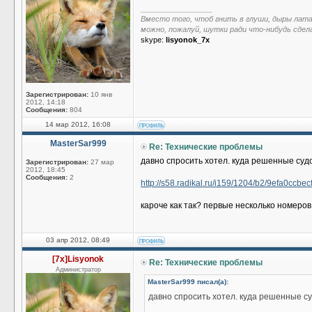
_________________
Вместо того, чтоб гнить в глуши, дыры лат
можно, пожалуй, шутки ради что-нибудь сдел
skype:
lisyonok_7x
Зарегистрирован:
10 янв
2012, 14:18
Сообщения:
804
14 мар 2012, 16:08
MasterSar999
Re: Технические проблемы
давно спросить хотел. куда решенные суд
Зарегистрирован:
27 мар
2012, 18:45
Сообщения:
2
http://s58.radikal.ru/i159/1204/b2/9efa0ccbec
кароче как так? первые несколько номеров
03 апр 2012, 08:49
[7x]Lisyonok
Re: Технические проблемы
Администратор
MasterSar999 писал(а):
давно спросить хотел. куда решенные с