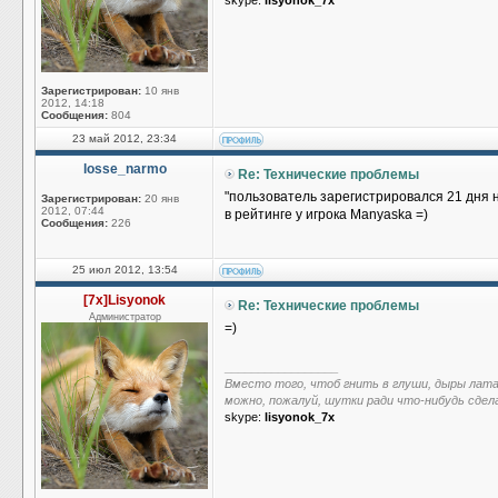
skype:
lisyonok_7x
Зарегистрирован:
10 янв
2012, 14:18
Сообщения:
804
23 май 2012, 23:34
losse_narmo
Re: Технические проблемы
"пользователь зарегистрировался 21 дня н
Зарегистрирован:
20 янв
2012, 07:44
в рейтинге у игрока Manyaska =)
Сообщения:
226
25 июл 2012, 13:54
[7x]Lisyonok
Re: Технические проблемы
Администратор
=)
_________________
Вместо того, чтоб гнить в глуши, дыры лат
можно, пожалуй, шутки ради что-нибудь сдел
skype:
lisyonok_7x