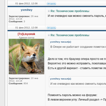
01 фев 2012, 12:06
yxmihey
Re: Технические проблемы
И не очевидно как можно сменить пароль, 
Зарегистрирован:
26 янв
2012, 13:16
Сообщения:
3
01 фев 2012, 12:08
[7x]Lisyonok
Re: Технические проблемы
Администратор
yxmihey писал(а):
В Опере не работает создание пометок 
Дело в том, что браузер опера просто не
Вероятно это можно исправить, покопавши
Есть и другой вариант - ставить пометки л
Зарегистрирован:
10 янв
yxmihey писал(а):
2012, 14:18
Сообщения:
804
И не очевидно как можно сменить пароль
Поменять пароль можно на форуме:
В левом верхнем углу: Личный раздел ->