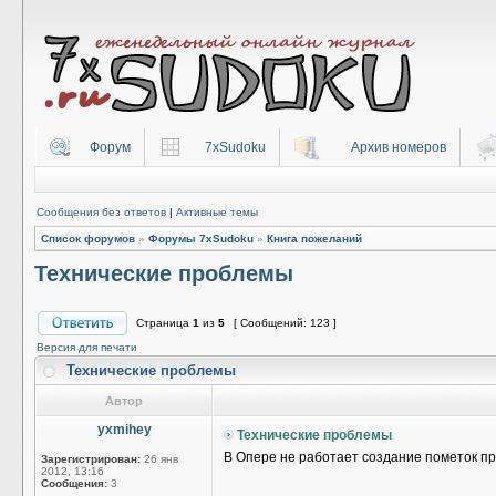
Форум
7xSudoku
Архив номеров
Сообщения без ответов
|
Активные темы
Список форумов
»
Форумы 7xSudoku
»
Книга пожеланий
Технические проблемы
Страница
1
из
5
[ Сообщений: 123 ]
Версия для печати
Технические проблемы
Автор
yxmihey
Технические проблемы
В Опере не работает создание пометок пр
Зарегистрирован:
26 янв
2012, 13:16
Сообщения:
3