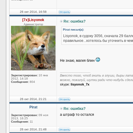
26 окт 2014, 16:58
[7x]Lisyonok
Re: ошибка?
Администратор
Pirat писал(а):
Lisyonok, в судоку 3056, сначала 29 ба
правильное...хотелось бы уточнить в че
Не знаю, магия блин
_________________
Зарегистрирован:
10 янв
Вместо того, чтоб гнить в глуши, дыры лат
2012, 14:18
можно, пожалуй, шутки ради что-нибудь сдел
Сообщения:
804
skype:
lisyonok_7x
26 окт 2014, 21:21
Pirat
Re: ошибка?
а штраф то остался
Зарегистрирован:
09 ноя
2013, 16:25
Сообщения:
11
26 окт 2014, 21:48