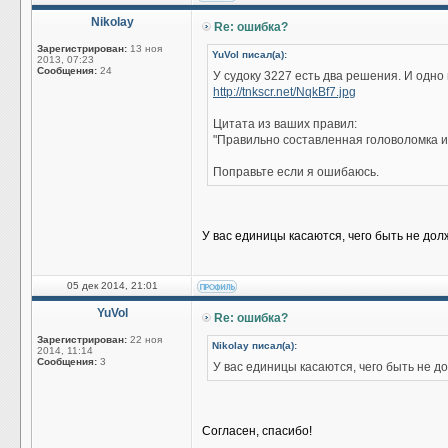
Nikolay
Re: ошибка?
Зарегистрирован:
13 ноя
YuVol писал(а):
2013, 07:23
Сообщения:
24
У судоку 3227 есть два решения. И одно
http://tnkscr.net/NqkBf7.jpg
Цитата из ваших правил:
"Правильно составленная головоломка 
Поправьте если я ошибаюсь.
У вас единицы касаются, чего быть не дол
05 дек 2014, 21:01
YuVol
Re: ошибка?
Зарегистрирован:
22 ноя
Nikolay писал(а):
2014, 11:14
Сообщения:
3
У вас единицы касаются, чего быть не д
Согласен, спасибо!