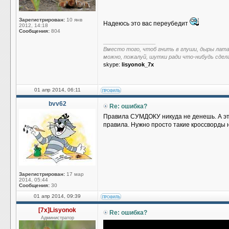
Зарегистрирован:
10 янв
Надеюсь это вас переубедит
2012, 14:18
Сообщения:
804
_________________
Вместо того, чтоб гнить в глуши, дыры лат
можно, пожалуй, шутки ради что-нибудь сдел
skype:
lisyonok_7x
01 апр 2014, 06:11
bvv62
Re: ошибка?
Правила СУМДОКУ никуда не денешь. А эт
правила. Нужно просто такие кроссворды 
Зарегистрирован:
17 мар
2014, 05:44
Сообщения:
30
01 апр 2014, 09:39
[7x]Lisyonok
Re: ошибка?
Администратор