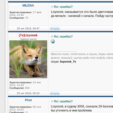
MILENA
Re: ошибка?
Lisyonok, оказывается это было цветочка
Зарегистрирован:
17 фев
2014, 22:40
да мочало - начинай с начала. Пойду заст
Сообщения:
75
25 окт 2014, 04:47
[7x]Lisyonok
Re: ошибка?
Администратор
_________________
Вместо того, чтоб гнить в глуши, дыры лат
можно, пожалуй, шутки ради что-нибудь сдел
skype:
lisyonok_7x
Зарегистрирован:
10 янв
2012, 14:18
Сообщения:
804
25 окт 2014, 05:22
Pirat
Re: ошибка?
Lisyonok, в судоку 3056, сначала 29 балл
Зарегистрирован:
09 ноя
2013, 16:25
бы уточнить в чем проблема
Сообщения:
11