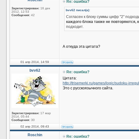
Roschin
Re: ошибка?
Зарегистрирован:
16 дек
bvv62 писал(а):
2012, 12:53
Сообщения:
42
Согласен к блоку суммы цифр "2" подход
каждого блока также не повторяются, к
подходит.
А откуда эта цитата?
01 апр 2014, 14:59
bvv62
Re: ошибка?
Цитата:
http://trisemerki.ru/games/logic/sudoku-irregu
Это с русскоязычного сайта.
Зарегистрирован:
17 мар
2014, 05:44
Сообщения:
30
02 апр 2014, 09:43
Roschin
Re: ошибка?