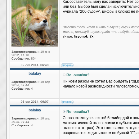
Как составитель, могу вас заверить: Нет
или без. Выбор был сделан исключительно
журнала "200 судоку", цифры в блоках не п
_________________
Вместо того, чтоб гнить в глуши, дыры лат
можно, пожалуй, шутки ради что-нибудь сдел
skype:
lisyonok_7x
Зарегистрирован:
10 янв
2012, 14:18
Сообщения:
804
02 окт 2014, 06:48
balalay
Re: ошибка?
Ни коем разом не хотел Вас обидеть [7x]L
Зарегистрирован:
10 апр
2014, 07:44
начало новой разновидности головоломок,
Сообщения:
4
03 окт 2014, 06:07
balalay
Re: ошибка?
Снова столкнулся с этой белибердой в но
Зарегистрирован:
10 апр
2014, 07:44
математической головоломки в субъективн
Сообщения:
4
голове в этот раз). Это тоже самое, что д
разрешается ходить конем не буквой "Г", а 