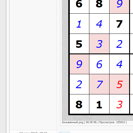
Безымянный.png [ 48.08 КБ | Просмотров: 165810 ]