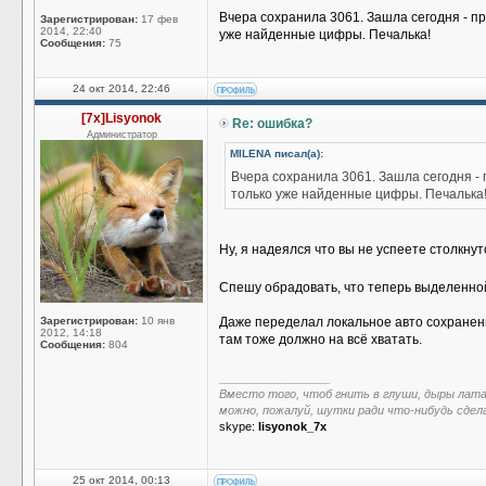
Вчера сохранила 3061. Зашла сегодня - про
Зарегистрирован:
17 фев
2014, 22:40
уже найденные цифры. Печалька!
Сообщения:
75
24 окт 2014, 22:46
[7x]Lisyonok
Re: ошибка?
Администратор
MILENA писал(а):
Вчера сохранила 3061. Зашла сегодня - п
только уже найденные цифры. Печалька
Ну, я надеялся что вы не успеете столкну
Спешу обрадовать, что теперь выделенно
Зарегистрирован:
10 янв
Даже переделал локальное авто сохранение 
2012, 14:18
там тоже должно на всё хватать.
Сообщения:
804
_________________
Вместо того, чтоб гнить в глуши, дыры лат
можно, пожалуй, шутки ради что-нибудь сдел
skype:
lisyonok_7x
25 окт 2014, 00:13