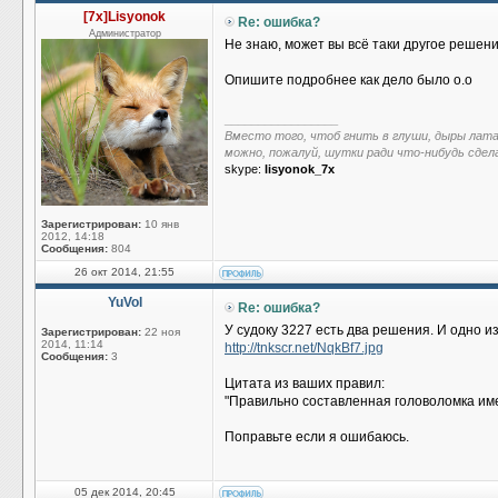
[7x]Lisyonok
Re: ошибка?
Администратор
Не знаю, может вы всё таки другое решен
Опишите подробнее как дело было о.о
_________________
Вместо того, чтоб гнить в глуши, дыры лат
можно, пожалуй, шутки ради что-нибудь сдел
skype:
lisyonok_7x
Зарегистрирован:
10 янв
2012, 14:18
Сообщения:
804
26 окт 2014, 21:55
YuVol
Re: ошибка?
У судоку 3227 есть два решения. И одно и
Зарегистрирован:
22 ноя
2014, 11:14
http://tnkscr.net/NqkBf7.jpg
Сообщения:
3
Цитата из ваших правил:
"Правильно составленная головоломка им
Поправьте если я ошибаюсь.
05 дек 2014, 20:45