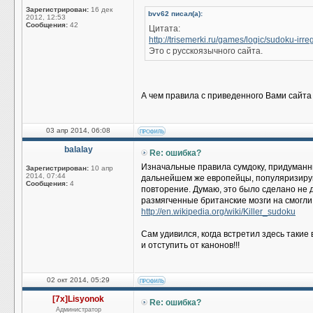
Зарегистрирован:
16 дек
bvv62 писал(а):
2012, 12:53
Сообщения:
42
Цитата:
http://trisemerki.ru/games/logic/sudoku-irre
Это с русскоязычного сайта.
А чем правила с приведенного Вами сайта
03 апр 2014, 06:08
balalay
Re: ошибка?
Изначальные правила сумдоку, придуманны
Зарегистрирован:
10 апр
2014, 07:44
дальнейшем же европейцы, популяризирую
Сообщения:
4
повторение. Думаю, это было сделано не 
размягченные британские мозги на смогли 
http://en.wikipedia.org/wiki/Killer_sudoku
Сам удивился, когда встретил здесь таки
и отступить от канонов!!!
02 окт 2014, 05:29
[7x]Lisyonok
Re: ошибка?
Администратор