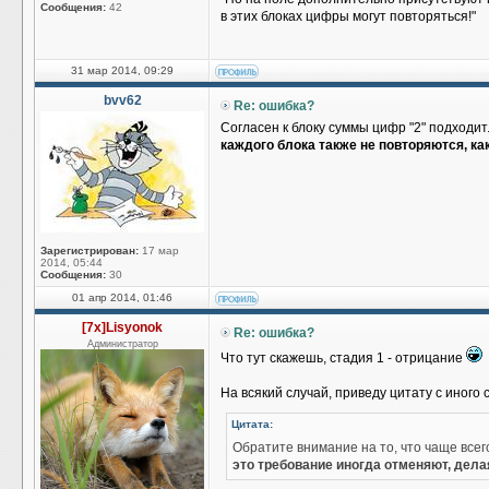
Сообщения:
42
в этих блоках цифры могут повторяться!"
31 мар 2014, 09:29
bvv62
Re: ошибка?
Согласен к блоку суммы цифр "2" подходит
каждого блока также не повторяются, ка
Зарегистрирован:
17 мар
2014, 05:44
Сообщения:
30
01 апр 2014, 01:46
[7x]Lisyonok
Re: ошибка?
Администратор
Что тут скажешь, стадия 1 - отрицание
На всякий случай, приведу цитату с иного 
Цитата:
Обратите внимание на то, что чаще все
это требование иногда отменяют, дел