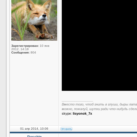
Зарегистрирован:
10 янв
2012, 14:18
Сообщения:
804
_________________
Вместо того, чтоб гнить в глуши, дыры лат
можно, пожалуй, шутки ради что-нибудь сдел
skype:
lisyonok_7x
01 апр 2014, 10:06