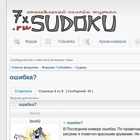
Форум
7xSudoku
Архив номеров
Сообщения без ответов
|
Активные темы
Список форумов
»
Форумы 7xSudoku
»
Судоку
ошибка?
Страница
1
из
2
[ Сообщений: 40 ]
Версия для печати
ошибка?
Автор
bvv62
ошибка?
В Последнем номере ошибка. По правилам с
рисунке я пометил красными кружками. Не 