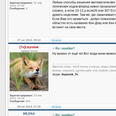
Любые способы решения математических зада
Зарегистрирован:
10 апр
2014, 07:44
логических ходов вперед нужно проанализ
Сообщения:
4
сложно, а если 10-12,а если20 или 30? Ес
думать неделями. Там же, где заканчивает
Если Вам это нравиться - добро пожалова
областях есть название Кен-Доку или Кен-К
встанет на свои места.
07 окт 2014, 06:10
[7x]Lisyonok
Re: ошибка?
Администратор
Ну казино эт ещё чо! Вот когда коню можно н
_________________
Вместо того, чтоб гнить в глуши, дыры лат
можно, пожалуй, шутки ради что-нибудь сдел
skype:
lisyonok_7x
Зарегистрирован:
10 янв
2012, 14:18
Сообщения:
804
08 окт 2014, 07:30
MILENA
Re: ошибка?