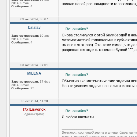
2014, 07:44
начало новой разновидности головоломок,
Сообщения:
4
03 окт 2014, 06:07
balalay
Re: ошибка?
Снова столкнулся с этой белибердой в но
Зарегистрирован:
10 апр
2014, 07:44
математической головоломки в субъективн
Сообщения:
4
голове в этот раз). Это тоже самое, что д
разрешается ходить конем не буквой "Г", а 
03 окт 2014, 07:01
MILENA
Re: ошибка?
Объективные математические задачки легк
Зарегистрирован:
17 фев
2014, 22:40
Новые условия задачи позволяют искать 
Сообщения:
75
03 окт 2014, 11:20
[7x]Lisyonok
Re: ошибка?
Администратор
Я люблю шахматы
_________________
Вместо того, чтоб гнить в глуши, дыры лат