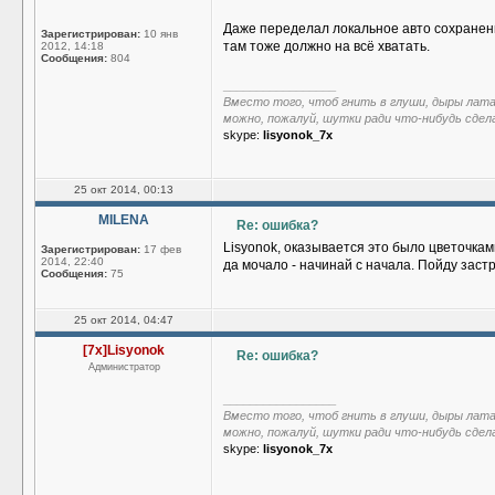
Даже переделал локальное авто сохранение 
Зарегистрирован:
10 янв
там тоже должно на всё хватать.
2012, 14:18
Сообщения:
804
_________________
Вместо того, чтоб гнить в глуши, дыры лат
можно, пожалуй, шутки ради что-нибудь сдел
skype:
lisyonok_7x
25 окт 2014, 00:13
MILENA
Re: ошибка?
Lisyonok, оказывается это было цветочка
Зарегистрирован:
17 фев
2014, 22:40
да мочало - начинай с начала. Пойду заст
Сообщения:
75
25 окт 2014, 04:47
[7x]Lisyonok
Re: ошибка?
Администратор
_________________
Вместо того, чтоб гнить в глуши, дыры лат
можно, пожалуй, шутки ради что-нибудь сдел
skype:
lisyonok_7x