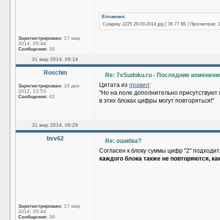
Вложения:
Сумдоку 2225 29-03-2014.jpg [ 36.77 КБ | Просмотров: 
Зарегистрирован:
17 мар
2014, 05:44
Сообщения:
30
31 мар 2014, 09:14
Roschin
Re: 7xSudoku.ru - Последние изменени
Цитата из
правил
:
Зарегистрирован:
16 дек
2012, 12:53
"Но на поле дополнительно присутствуют 
Сообщения:
42
в этих блоках цифры могут повторяться!"
31 мар 2014, 09:29
bvv62
Re: ошибка?
Согласен к блоку суммы цифр "2" подходит
каждого блока также не повторяются, ка
Зарегистрирован:
17 мар
2014, 05:44
Сообщения:
30