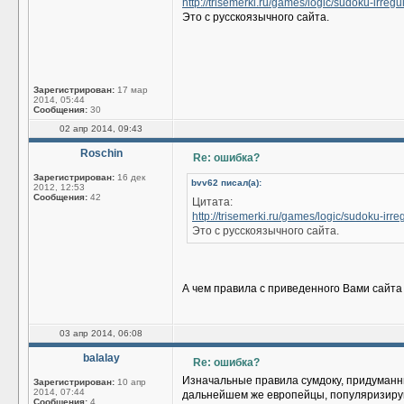
http://trisemerki.ru/games/logic/sudoku-irregu
Это с русскоязычного сайта.
Зарегистрирован:
17 мар
2014, 05:44
Сообщения:
30
02 апр 2014, 09:43
Roschin
Re: ошибка?
Зарегистрирован:
16 дек
bvv62 писал(а):
2012, 12:53
Сообщения:
42
Цитата:
http://trisemerki.ru/games/logic/sudoku-irre
Это с русскоязычного сайта.
А чем правила с приведенного Вами сайта
03 апр 2014, 06:08
balalay
Re: ошибка?
Изначальные правила сумдоку, придуманны
Зарегистрирован:
10 апр
2014, 07:44
дальнейшем же европейцы, популяризирую
Сообщения:
4