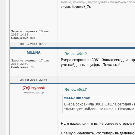
можно, пожалуй, шутки ради что-нибудь сдел
skype:
lisyonok_7x
Зарегистрирован:
10 янв
2012, 14:18
Сообщения:
804
08 окт 2014, 07:30
MILENA
Re: ошибка?
Вчера сохранила 3061. Зашла сегодня - про
Зарегистрирован:
17 фев
2014, 22:40
уже найденные цифры. Печалька!
Сообщения:
75
24 окт 2014, 22:46
[7x]Lisyonok
Re: ошибка?
Администратор
MILENA писал(а):
Вчера сохранила 3061. Зашла сегодня - п
только уже найденные цифры. Печалька
Ну, я надеялся что вы не успеете столкну
Спешу обрадовать, что теперь выделенно