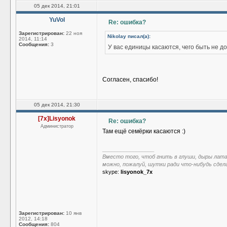
05 дек 2014, 21:01
YuVol
Re: ошибка?
Зарегистрирован:
22 ноя
Nikolay писал(а):
2014, 11:14
Сообщения:
3
У вас единицы касаются, чего быть не д
Согласен, спасибо!
05 дек 2014, 21:30
[7x]Lisyonok
Re: ошибка?
Администратор
Там ещё семёрки касаются :)
_________________
Вместо того, чтоб гнить в глуши, дыры лат
можно, пожалуй, шутки ради что-нибудь сдел
skype:
lisyonok_7x
Зарегистрирован:
10 янв
2012, 14:18
Сообщения:
804