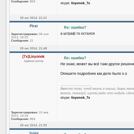
Сообщения:
804
skype:
lisyonok_7x
26 окт 2014, 21:21
Pirat
Re: ошибка?
а штраф то остался
Зарегистрирован:
09 ноя
2013, 16:25
Сообщения:
11
26 окт 2014, 21:48
[7x]Lisyonok
Re: ошибка?
Администратор
Не знаю, может вы всё таки другое решен
Опишите подробнее как дело было о.о
_________________
Вместо того, чтоб гнить в глуши, дыры лат
можно, пожалуй, шутки ради что-нибудь сдел
skype:
lisyonok_7x
Зарегистрирован:
10 янв
2012, 14:18
Сообщения:
804
26 окт 2014, 21:55
YuVol