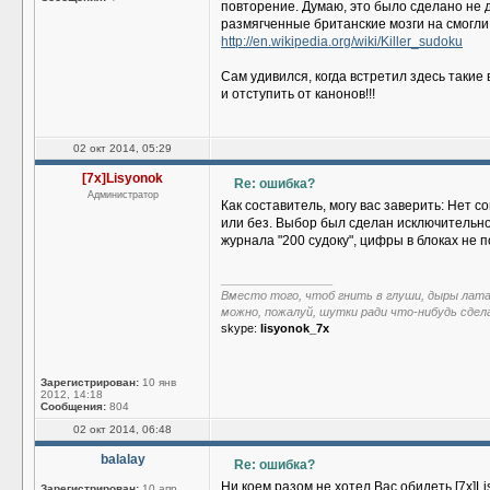
повторение. Думаю, это было сделано не 
размягченные британские мозги на смогли 
http://en.wikipedia.org/wiki/Killer_sudoku
Сам удивился, когда встретил здесь таки
и отступить от канонов!!!
02 окт 2014, 05:29
[7x]Lisyonok
Re: ошибка?
Администратор
Как составитель, могу вас заверить: Нет
или без. Выбор был сделан исключительно
журнала "200 судоку", цифры в блоках не п
_________________
Вместо того, чтоб гнить в глуши, дыры лат
можно, пожалуй, шутки ради что-нибудь сдел
skype:
lisyonok_7x
Зарегистрирован:
10 янв
2012, 14:18
Сообщения:
804
02 окт 2014, 06:48
balalay
Re: ошибка?
Ни коем разом не хотел Вас обидеть [7x]L
Зарегистрирован:
10 апр