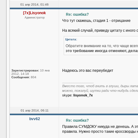
01 апр 2014, 01:46
[7x]Lisyonok
Re: ошибка?
Администратор
Что тут скажешь, стадия 1 - отрицание
На всякий случай, приведу цитату с иного 
Цитата:
Обратите внимание на то, что чаще все
это требование иногда отменяют, дел
Надеюсь это вас переубедит
Зарегистрирован:
10 янв
2012, 14:18
Сообщения:
804
_________________
Вместо того, чтоб гнить в глуши, дыры лат
можно, пожалуй, шутки ради что-нибудь сдел
skype:
lisyonok_7x
01 апр 2014, 06:11
bvv62
Re: ошибка?
Правила СУМДОКУ никуда не денешь. А эт
правила. Нужно просто такие кроссворды 