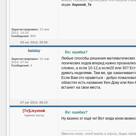
можно, пожалуй, шутки ради что-нибудь сдел
skype:
lisyonok_7x
Зарегистрирован:
10 янв
2012, 14:18
Сообщения:
804
03 окт 2014, 20:50
balalay
Re: ошибка?
Любые способы решения математических зада
Зарегистрирован:
10 апр
2014, 07:44
логических ходов вперед нужно проанализ
Сообщения:
4
сложно, а если 10-12,а если20 или 30? Ес
думать неделями. Там же, где заканчивает
Если Вам это нравиться - добро пожалова
областях есть название Кен-Доку или Кен-К
встанет на свои места.
07 окт 2014, 06:10
[7x]Lisyonok
Re: ошибка?
Администратор
Ну казино эт ещё чо! Вот когда коню можно н
_________________
Вместо того, чтоб гнить в глуши, дыры лат