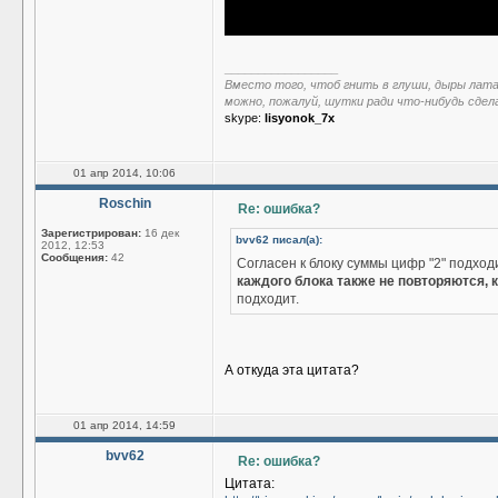
_________________
Вместо того, чтоб гнить в глуши, дыры лат
можно, пожалуй, шутки ради что-нибудь сдел
skype:
lisyonok_7x
01 апр 2014, 10:06
Roschin
Re: ошибка?
Зарегистрирован:
16 дек
bvv62 писал(а):
2012, 12:53
Сообщения:
42
Согласен к блоку суммы цифр "2" подход
каждого блока также не повторяются, к
подходит.
А откуда эта цитата?
01 апр 2014, 14:59
bvv62
Re: ошибка?
Цитата: