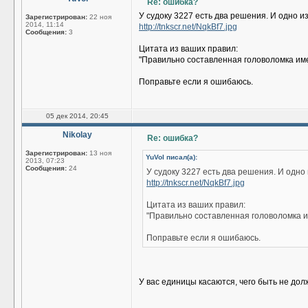
Re: ошибка?
У судоку 3227 есть два решения. И одно и
Зарегистрирован:
22 ноя
2014, 11:14
http://tnkscr.net/NqkBf7.jpg
Сообщения:
3
Цитата из ваших правил:
"Правильно составленная головоломка им
Поправьте если я ошибаюсь.
05 дек 2014, 20:45
Nikolay
Re: ошибка?
Зарегистрирован:
13 ноя
YuVol писал(а):
2013, 07:23
Сообщения:
24
У судоку 3227 есть два решения. И одно
http://tnkscr.net/NqkBf7.jpg
Цитата из ваших правил:
"Правильно составленная головоломка 
Поправьте если я ошибаюсь.
У вас единицы касаются, чего быть не дол