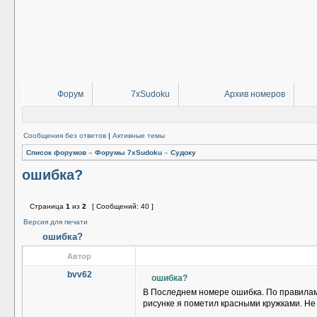
Форум
7xSudoku
Архив номеров
Сообщения без ответов
|
Активные темы
Список форумов
»
Форумы 7xSudoku
»
Судоку
ошибка?
Страница
1
из
2
[ Сообщений: 40 ]
Версия для печати
ошибка?
Автор
bvv62
ошибка?
В Последнем номере ошибка. По правилам с
рисунке я пометил красными кружками. Не 