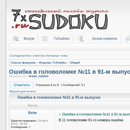
Форум
7xSudoku
Архив номеров
Сообщения без ответов
|
Активные темы
Список форумов
»
Форумы 7xSudoku
»
Общий
Ошибка в головоломке №11 в 91-м выпус
Модератор:
losse_narmo
Страница
1
из
1
[ Сообщений: 5 ]
Версия для печати
Ошибка в головоломке №11 в 91-м выпуске
Автор
Rehe
Ошибка в головоломке №11 в 91-м вып
В 11 головоломке 91-го номера ошибка
Зарегистрирован:
24 июл
2013, 23:34
Сообщения:
2