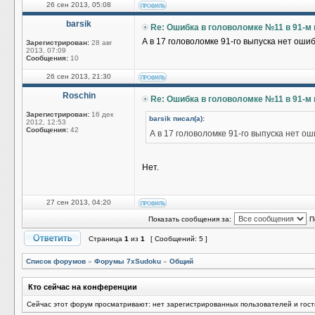
26 сен 2013, 05:08
barsik
Re: Ошибка в головоломке №11 в 91-м
А в 17 головоломке 91-го выпуска нет оши
Зарегистрирован:
28 авг
2013, 07:09
Сообщения:
10
26 сен 2013, 21:30
Roschin
Re: Ошибка в головоломке №11 в 91-м
Зарегистрирован:
16 дек
barsik писал(а):
2012, 12:53
Сообщения:
42
А в 17 головоломке 91-го выпуска нет о
Нет.
27 сен 2013, 04:20
Показать сообщения за:
П
Страница
1
из
1
[ Сообщений: 5 ]
Список форумов
»
Форумы 7xSudoku
»
Общий
Кто сейчас на конференции
Сейчас этот форум просматривают: нет зарегистрированных пользователей и гост