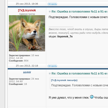
25 сен 2013, 19:36
[7x]Lisyonok
Re: Ошибка в головоломке №11 в 91-м
Администратор
Подтверждаю. Головоломки с новым сочетан
_________________
Вместо того, чтоб гнить в глуши, дыры лат
можно, пожалуй, шутки ради что-нибудь сдел
skype:
lisyonok_7x
Зарегистрирован:
10 янв
2012, 14:18
Сообщения:
804
25 сен 2013, 22:18
asmir
Re: Ошибка в головоломке №11 в 91-м
Зарегистрирован:
24 янв
[7x]Lisyonok писал(а):
2012, 04:40
Сообщения:
16
Подтверждаю. Головоломки с новым сочет
Я уже думал, что у меня глюк.
Чтобы ошиб