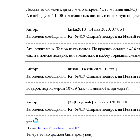
Лежать то он лежит, да кто ж его откроет? Это ж памятник!(С)
А вообще уже 11500 золотинок накопилось и использую подсказки
Автор:
kiska2013
[ 14 янв 2020, 07:06 ]
Заголовок сообщения:
Re: №417 Старый подарок на Новый г
Ага, лежит же ж. Только взять нельзя. По красной ссылке с 404 
ёлкой в поиске подарка, вся в колючках и плАчу горькими слезами
Автор:
missis
[ 14 янв 2020, 10:55 ]
Заголовок сообщения:
Re: №417 Старый подарок на Новый г
подарок под номером 10759 (как я понимаю) когда ждать?
Автор:
[7x]Lisyonok
[ 20 янв 2020, 00:19 ]
Заголовок сообщения:
Re: №417 Старый подарок на Новый г
упс
Ну да,
http://7xsudoku.ru/s10759
Теперь точно должен быть доступен)