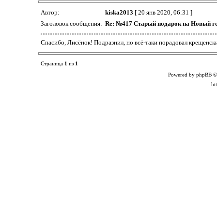
Автор:
kiska2013
[ 20 янв 2020, 06:31 ]
Заголовок сообщения:
Re: №417 Старый подарок на Новый г
Спасибо, Лисёнок! Подразнил, но всё-таки порадовал крещенски
Страница
1
из
1
Powered by phpBB ©
ht