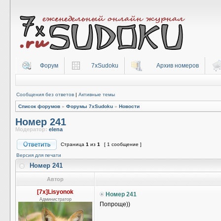
Форум
7xSudoku
Архив номеров
Сообщения без ответов
|
Активные темы
Список форумов
»
Форумы 7xSudoku
»
Новости
Номер 241
Модератор:
elena
Страница
1
из
1
[ 1 сообщение ]
Версия для печати
Номер 241
Автор
[7x]Lisyonok
Номер 241
Администратор
Попроще))