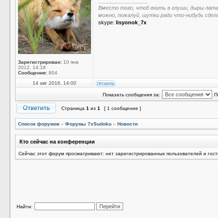
_________________
Вместо того, чтоб гнить в глуши, дыры лат
можно, пожалуй, шутки ради что-нибудь сдел
skype:
lisyonok_7x
Зарегистрирован:
10 янв
2012, 14:18
Сообщения:
804
14 авг 2016, 14:00
Показать сообщения за:
П
Страница
1
из
1
[ 1 сообщение ]
Список форумов
»
Форумы 7xSudoku
»
Новости
Кто сейчас на конференции
Сейчас этот форум просматривают: нет зарегистрированных пользователей и гост
Найти: