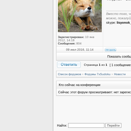
______________
Вместо того, ч
можно, пожалуй
skype:
lisyonok
Зарегистрирован:
10 янв
2012, 14:18
Сообщения:
804
09 июл 2016, 11:14
Показать сообщ
Страница
1
из
1
[ 1 сообщение
Список форумов
»
Форумы 7xSudoku
»
Новости
Кто сейчас на конференции
Сейчас этот форум просматривают: нет зарегис
Найти: