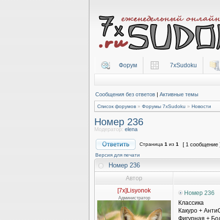
Форум
7xSudoku
Сообщения без ответов
|
Активные темы
Список форумов
»
Форумы 7xSudoku
»
Новости
Номер 236
Модератор:
elena
Страница
1
из
1
[ 1 сообщение 
Версия для печати
Номер 236
Автор
[7x]Lisyonok
Номер 236
Администратор
Классика
Какуро + Анти
Фигурная + Б