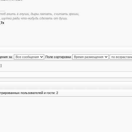
___
тоб гнить в глуши, дыры латать, считать гроши,
, шутки ради что-нибудь сделать от души.
_7x
ения за:
Поле сортировки
 ]
трированных пользователей и гости: 2