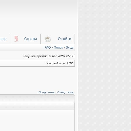
ощь
Ссылки
О сайте
FAQ
•
Поиск
•
Вход
Текущее время: 09 авг 2026, 05:53
Часовой пояс: UTC
Пред. тема
|
След. тема