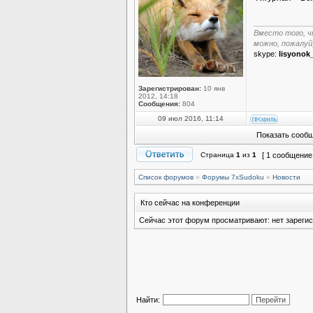
______________
Вместо того, ч
можно, пожалуй
skype:
lisyonok
Зарегистрирован:
10 янв
2012, 14:18
Сообщения:
804
09 июл 2016, 11:14
Показать сообщ
Страница
1
из
1
[ 1 сообщение
Список форумов
»
Форумы 7xSudoku
»
Новости
Кто сейчас на конференции
Сейчас этот форум просматривают: нет зарегис
Найти: