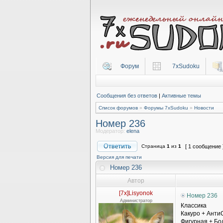
Форум
7xSudoku
Сообщения без ответов
|
Активные темы
Список форумов
»
Форумы 7xSudoku
»
Новости
Номер 236
Модератор:
elena
Страница
1
из
1
[ 1 сообщение 
Версия для печати
Номер 236
Автор
[7x]Lisyonok
Номер 236
Администратор
Классика
Какуро + Анти
Фигурная + Б