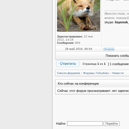
______________
Вместо того, ч
можно, пожалуй
skype:
lisyonok
Зарегистрирован:
10 янв
2012, 14:18
Сообщения:
804
28 май 2016, 06:54
Показать сообщ
Страница
1
из
1
[ 1 сообщение
Список форумов
»
Форумы 7xSudoku
»
Новости
Кто сейчас на конференции
Сейчас этот форум просматривают: нет зарегис
Найти: