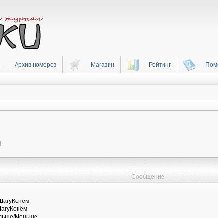
Архив номеров
Магазин
Рейтинг
Пом
]
Сообщение
ШагуКонём
ШагуКонём
ольше/Меньше