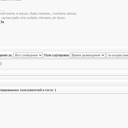
___
тоб гнить в глуши, дыры латать, считать гроши,
, шутки ради что-нибудь сделать от души.
_7x
ения за:
Поле сортировки
 ]
трированных пользователей и гости: 1