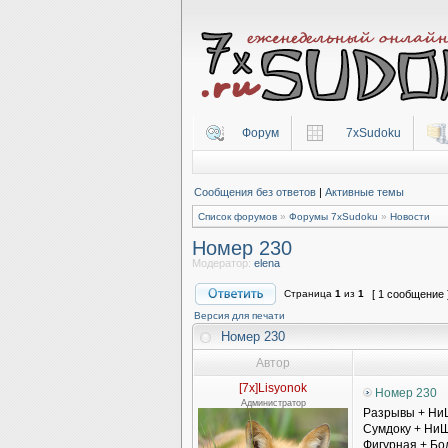
Форум
7xSudoku
Сообщения без ответов
|
Активные темы
Список форумов
»
Форумы 7xSudoku
»
Новости
Номер 230
Модератор:
elena
Страница
1
из
1
[ 1 сообщение 
Версия для печати
Номер 230
Автор
[7x]Lisyonok
Номер 230
Администратор
Разрывы + Ни
Сумдоку + Ни
Фигурная + Б