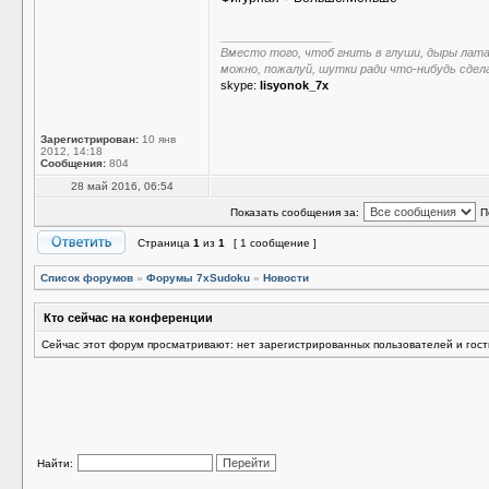
_________________
Вместо того, чтоб гнить в глуши, дыры лат
можно, пожалуй, шутки ради что-нибудь сдел
skype:
lisyonok_7x
Зарегистрирован:
10 янв
2012, 14:18
Сообщения:
804
28 май 2016, 06:54
Показать сообщения за:
П
Страница
1
из
1
[ 1 сообщение ]
Список форумов
»
Форумы 7xSudoku
»
Новости
Кто сейчас на конференции
Сейчас этот форум просматривают: нет зарегистрированных пользователей и гост
Найти: