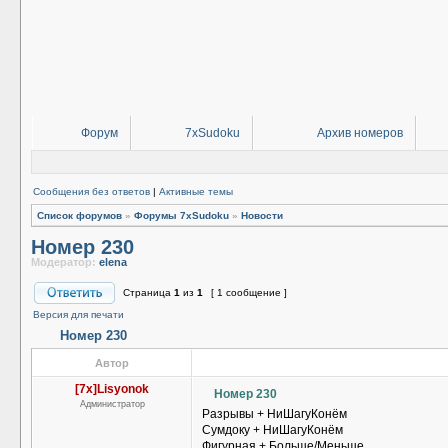
Форум
7xSudoku
Архив номеров
Сообщения без ответов
|
Активные темы
Список форумов
»
Форумы 7xSudoku
»
Новости
Номер 230
Модератор:
elena
Страница
1
из
1
[ 1 сообщение ]
Версия для печати
Номер 230
Автор
[7x]Lisyonok
Номер 230
Администратор
Разрывы + НиШагуКонём
Сумдоку + НиШагуКонём
Фигурная + Больше/Меньше