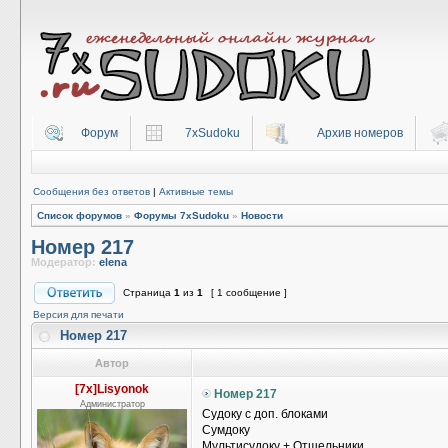
Форум
7xSudoku
Архив номеров
Сообщения без ответов
|
Активные темы
Список форумов
»
Форумы 7xSudoku
»
Новости
Номер 217
Модератор:
elena
Страница
1
из
1
[ 1 сообщение ]
Версия для печати
Номер 217
Автор
[7x]Lisyonok
Номер 217
Администратор
Судоку с доп. блоками
Сумдоку
Мультисудоку + Отшельники