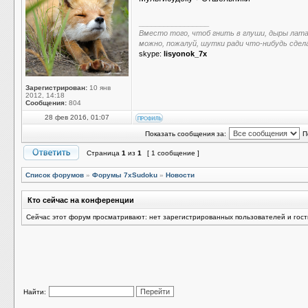
_________________
Вместо того, чтоб гнить в глуши, дыры лат
можно, пожалуй, шутки ради что-нибудь сдел
skype:
lisyonok_7x
Зарегистрирован:
10 янв
2012, 14:18
Сообщения:
804
28 фев 2016, 01:07
Показать сообщения за:
П
Страница
1
из
1
[ 1 сообщение ]
Список форумов
»
Форумы 7xSudoku
»
Новости
Кто сейчас на конференции
Сейчас этот форум просматривают: нет зарегистрированных пользователей и гост
Найти: