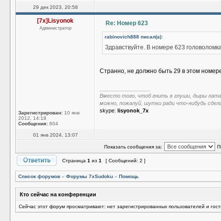
29 дек 2023, 20:58
[7x]Lisyonok
Re: Номер 623
Администратор
rabinovich888 писал(а):
Здравствуйте. В номере 623 головоломка
Странно, не должно быть 29 в этом номере
_________________
Вместо того, чтоб гнить в глуши, дыры лат
можно, пожалуй, шутки ради что-нибудь сдел
skype:
lisyonok_7x
Зарегистрирован:
10 янв
2012, 14:18
Сообщения:
804
01 янв 2024, 13:07
Показать сообщения за:
П
Страница
1
из
1
[ Сообщений: 2 ]
Список форумов
»
Форумы 7xSudoku
»
Помощь
Кто сейчас на конференции
Сейчас этот форум просматривают: нет зарегистрированных пользователей и гост