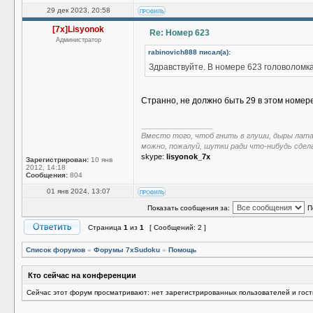
29 дек 2023, 20:58
[7x]Lisyonok
Re: Номер 623
Администратор
rabinovich888 писал(а):
Здравствуйте. В номере 623 головоломка
Странно, не должно быть 29 в этом номере
_________________
Вместо того, чтоб гнить в глуши, дыры лат
можно, пожалуй, шутки ради что-нибудь сдел
skype:
lisyonok_7x
Зарегистрирован:
10 янв
2012, 14:18
Сообщения:
804
01 янв 2024, 13:07
Показать сообщения за:
П
Страница
1
из
1
[ Сообщений: 2 ]
Список форумов
»
Форумы 7xSudoku
»
Помощь
Кто сейчас на конференции
Сейчас этот форум просматривают: нет зарегистрированных пользователей и гост