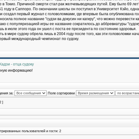
е в Токио. Причиной смерти стал рак желчевыводящих путей. Ему было 69 лет"
1 году в Саппоро. По окончании школы он поступил в Университет Кэйо, однак
ми создал первый журнал с головоломками, где впервые была опубликована го
носила полное название "судзи ва докусин ни кагиру", что можно перевести к
ако с популяризацией игры ее название сократилось до аббревиатуры "судоку
шь в июле этого года он ушел с поста ее президента по состоянию здоровья.
 в мире судоку обрела лишь в 2004 году после того, как эти головоломки нач
ервый международный чемпионат по судоку.
адзи - отца судоку
сную информацию!
ения за:
Поле сортировки
2 ]
трированных пользователей и гости: 2