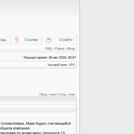
ощь
Ссылки
О сайте
FAQ
•
Поиск
•
Вход
Текущее время: 06 авг 2026, 00:07
Часовой пояс: UTC
Пред. тема
|
След. тема
а головоломках, Маки Кадзи, считающийся
ообщила компания.
оволомке по всему миру, скончался 10