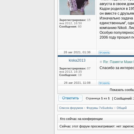
августа в своем дом
Кадзи родился в 195
он вместе с друзья
Изначально задача 
Зарегистрирован:
15
единственным", одн
янв 2012, 16:50
Сообщения:
60
компанию Nikoli. Ли
Особую популярность
2006 году прошел п
26 авг 2021, 01:36
kiska2013
Re: Памяти Маки К
Спасибо за интере
Зарегистрирован:
07
янв 2013, 16:35
Сообщения:
19
26 авг 2021, 11:08
Показать сообщ
Страница
1
из
1
[ Сообщений: 
Список форумов
»
Форумы 7xSudoku
»
Общий
Кто сейчас на конференции
Сейчас этот форум просматривают: нет зарегис