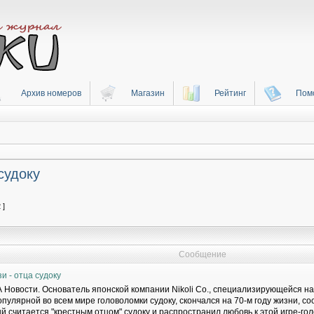
Архив номеров
Магазин
Рейтинг
Пом
судоку
 ]
Сообщение
 - отца судоку
А Новости. Основатель японской компании Nikoli Co., специализирующейся н
опулярной во всем мире головоломки судоку, скончался на 70-м году жизни, с
й считается "крестным отцом" судоку и распространил любовь к этой игре-гол