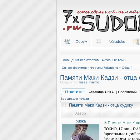
Форум
7xSudoku
Сообщения без ответов
|
Активные темы
Список форумов
»
Форумы 7xSudoku
»
Общий
Памяти Маки Кадзи - отца 
Модератор:
losse_narmo
Страница
1
из
1
[ Сообщений: 2
Версия для печати
Памяти Маки Кадзи - отца судоку
Автор
buska
Памяти Маки Кадзи
ТОКИО, 17 авг – РИ
"крестным отцом" п
"Маки Кадзи, которы