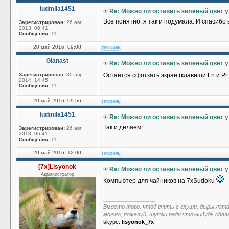
ludmila1451
Re: Можно ли оставить зеленый цвет у
Все понятно, я так и подумала. И спасибо 
Зарегистрирован:
26 авг
2013, 06:41
Сообщения:
11
20 май 2016, 09:08
Glanast
Re: Можно ли оставить зеленый цвет у
Зарегистрирован:
30 апр
Остаётся сфоткать экран (клавиши Fn и Prt
2014, 14:45
Сообщения:
11
20 май 2016, 09:56
ludmila1451
Re: Можно ли оставить зеленый цвет у
Так и делаем!
Зарегистрирован:
26 авг
2013, 06:41
Сообщения:
11
20 май 2016, 12:00
[7x]Lisyonok
Re: Можно ли оставить зеленый цвет у
Администратор
Компьютер для чайников на 7xSudoku
_________________
Вместо того, чтоб гнить в глуши, дыры лат
можно, пожалуй, шутки ради что-нибудь сдел
skype:
lisyonok_7x