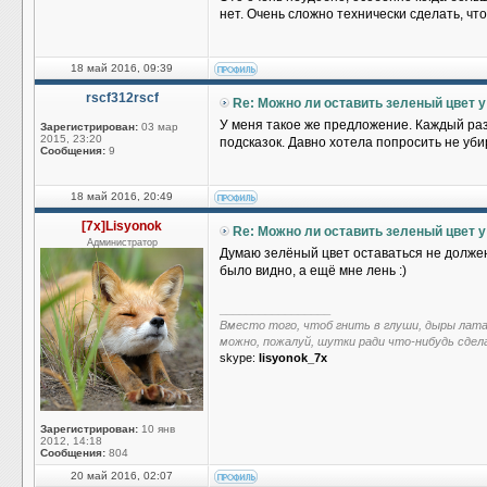
нет. Очень сложно технически сделать, чт
18 май 2016, 09:39
rscf312rscf
Re: Можно ли оставить зеленый цвет у
У меня такое же предложение. Каждый раз
Зарегистрирован:
03 мар
2015, 23:20
подсказок. Давно хотела попросить не уби
Сообщения:
9
18 май 2016, 20:49
[7x]Lisyonok
Re: Можно ли оставить зеленый цвет у
Администратор
Думаю зелёный цвет оставаться не должен.
было видно, а ещё мне лень :)
_________________
Вместо того, чтоб гнить в глуши, дыры лат
можно, пожалуй, шутки ради что-нибудь сдел
skype:
lisyonok_7x
Зарегистрирован:
10 янв
2012, 14:18
Сообщения:
804
20 май 2016, 02:07