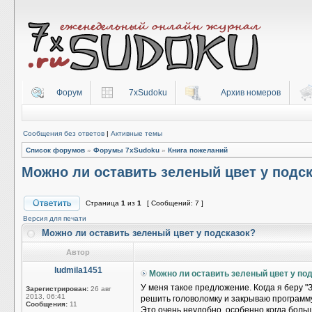
Форум
7xSudoku
Архив номеров
Сообщения без ответов
|
Активные темы
Список форумов
»
Форумы 7xSudoku
»
Книга пожеланий
Можно ли оставить зеленый цвет у подс
Страница
1
из
1
[ Сообщений: 7 ]
Версия для печати
Можно ли оставить зеленый цвет у подсказок?
Автор
ludmila1451
Можно ли оставить зеленый цвет у по
У меня такое предложение. Когда я беру "
Зарегистрирован:
26 авг
2013, 06:41
решить головоломку и закрываю программу,
Сообщения:
11
Это очень неудобно, особенно когда больш