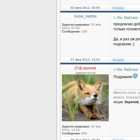
03 фев 2012, 03:05
losse_narmo
Re: Рейтинг
предлагаю доба
Зарегистрирован:
20 янв
2012, 07:44
только голово
Сообщения:
226
Да, и раз уж р
подсказке ;)
07 фев 2012, 13:52
[7x]Lisyonok
Re: Рейтинг
Администратор
Подумаем
______________
Вместо того, ч
можно, пожалуй
skype:
lisyonok
Зарегистрирован:
10 янв
2012, 14:18
Сообщения:
804
08 фев 2012, 03:34