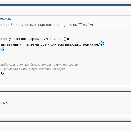
сал(а):
ся пробел или точку в подсказке перед словом "Если" =)
е нету переноса строки, ну что за лол ))))
авить левый плагин на jquery для всплывающих подсказок
___
тоб гнить в глуши, дыры латать, считать гроши,
, шутки ради что-нибудь сделать от души.
_7x
ично!