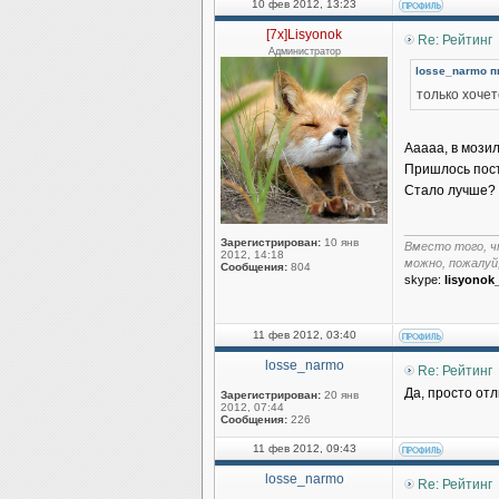
10 фев 2012, 13:23
[7x]Lisyonok
Re: Рейтинг
Администратор
losse_narmo пи
только хочет
Ааааа, в мозил
Пришлось пост
Стало лучше?
______________
Зарегистрирован:
10 янв
Вместо того, ч
2012, 14:18
можно, пожалуй
Сообщения:
804
skype:
lisyonok
11 фев 2012, 03:40
losse_narmo
Re: Рейтинг
Да, просто отл
Зарегистрирован:
20 янв
2012, 07:44
Сообщения:
226
11 фев 2012, 09:43
losse_narmo
Re: Рейтинг