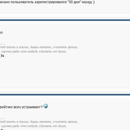
исано пользователь зарегистрировался "30 дня" назад ;)
ил
___
тоб гнить в глуши, дыры латать, считать гроши,
, шутки ради что-нибудь сделать от души.
_7x
рейтинг всех устраивает?
___
тоб гнить в глуши, дыры латать, считать гроши,
, шутки ради что-нибудь сделать от души.