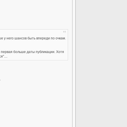
е у него шансов быть впереди по очкам.
ли первая больше даты публикации. Хотя
"....
.