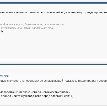
ую стоимость головоломки во всплывающей подсказке (надо правда проверит
___
тоб гнить в глуши, дыры латать, считать гроши,
, шутки ради что-нибудь сделать от души.
_7x
исал(а):
ущую стоимость головоломки во всплывающей подсказке (надо правда провери
оловоломке из первого номера - стоимость сошлась
 пробел или точку в подсказке перед словом "Если" =)