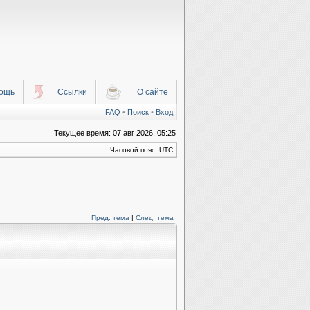
ощь
Ссылки
О сайте
FAQ
•
Поиск
•
Вход
Текущее время: 07 авг 2026, 05:25
Часовой пояс: UTC
Пред. тема
|
След. тема