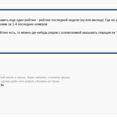
вить еще один рейтинг - рейтинг последней недели (ну или месяца). Где не у
ломки за 1-4 последних номеров
ейтинг есть, то можно где-нибудь рядом с головоломкой указывать текущую ее
___
тоб гнить в глуши, дыры латать, считать гроши,
, шутки ради что-нибудь сделать от души.
_7x