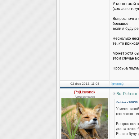
У меня такой 
(согласно теку
Вопрос почти н
большое.
Если я буду ре
Несколько нес
те, кто прихо
Может хотя бы 
этом случае мо
Просьба подум
02 фев 2012, 11:08
[7x]Lisyonok
Re: Рейтинг
Администратор
Katrinka10030 
У меня такой
(согласно те
Вопрос почти
достаточно 
Если я буду 