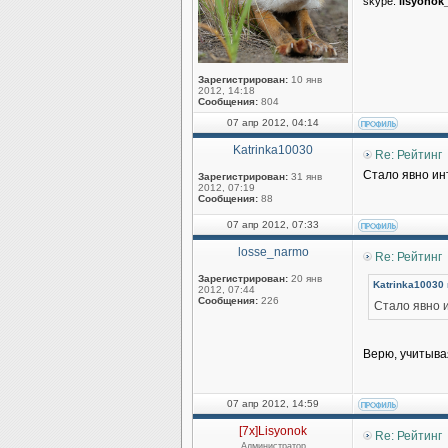
skype:
lisyonok
Зарегистрирован:
10 янв
2012, 14:18
Сообщения:
804
07 апр 2012, 04:14
Katrinka10030
Re: Рейтинг
Стало явно инт
Зарегистрирован:
31 янв
2012, 07:19
Сообщения:
88
07 апр 2012, 07:33
losse_narmo
Re: Рейтинг
Зарегистрирован:
20 янв
Katrinka10030 
2012, 07:44
Сообщения:
226
Стало явно и
Верю, учитыва
07 апр 2012, 14:59
[7x]Lisyonok
Re: Рейтинг
Администратор