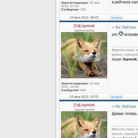
в рейтинге нап
Зарегистрирован:
20 янв
2012, 07:44
Сообщения:
226
19 фев 2012, 08:45
[7x]Lisyonok
Re: Рейтинг
Администратор
упс
исправ
______________
Вместо того, ч
можно, пожалуй
skype:
lisyonok
Зарегистрирован:
10 янв
2012, 14:18
Сообщения:
804
19 фев 2012, 10:32
[7x]Lisyonok
Re: Рейтинг
Администратор
Думаю теперь 
______________
Вместо того, ч
можно, пожалуй