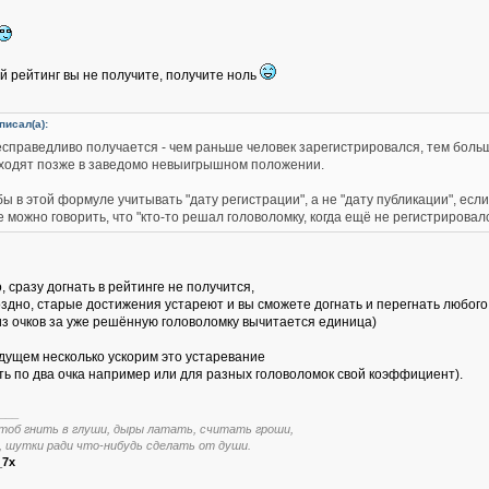
 рейтинг вы не получите, получите ноль
писал(а):
есправедливо получается - чем раньше человек зарегистрировался, тем больш
риходят позже в заведомо невыигрышном положении.
ы в этой формуле учитывать "дату регистрации", а не "дату публикации", ес
е можно говорить, что "кто-то решал головоломку, когда ещё не регистрировался
 сразу догнать в рейтинге не получится,
оздно, старые достижения устареют и вы сможете догнать и перегнать любого
из очков за уже решённую головоломку вычитается единица)
дущем несколько ускорим это устаревание
ть по два очка например или для разных головоломок свой коэффициент).
___
тоб гнить в глуши, дыры латать, считать гроши,
, шутки ради что-нибудь сделать от души.
_7x