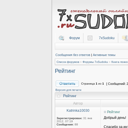
Форум
7xSudoku
Сообщения без ответов
|
Активные темы
Список форумов
»
Форумы 7xSudoku
»
Книга поже
Рейтинг
Страница
1
из
1
[ Сообщений: 2
Версия для печати
Рейтинг
Автор
Katrinka10030
Рейтинг
Добрый день!
Зарегистрирован:
31 янв
2012, 07:19
Сообщения:
88
Спасибо за ин