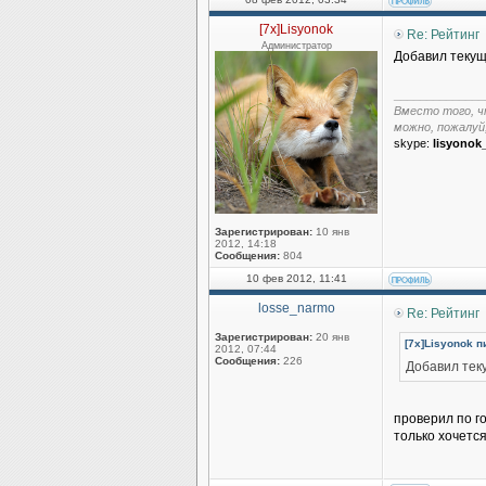
[7x]Lisyonok
Re: Рейтинг
Администратор
Добавил текущ
______________
Вместо того, ч
можно, пожалуй
skype:
lisyonok
Зарегистрирован:
10 янв
2012, 14:18
Сообщения:
804
10 фев 2012, 11:41
losse_narmo
Re: Рейтинг
Зарегистрирован:
20 янв
[7x]Lisyonok п
2012, 07:44
Сообщения:
226
Добавил тек
проверил по г
только хочется