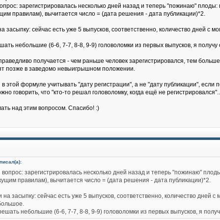
вопрос: зарегистрировалась несколько дней назад и теперь "пожинаю" плоды:
щим правилам), вычитается число = (дата решения - дата публикации)*2.
а засыпку: сейчас есть уже 5 выпусков, соответственно, количество дней с м
шать небольшие (6-6, 7-7, 8-8, 9-9) головоломки из первых выпусков, я получ
праведливо получается - чем раньше человек зарегистрировался, тем больше 
дят позже в заведомо невыигрышном положении.
в этой формуле учитывать "дату регистрации", а не "дату публикации", если 
жно говорить, что "кто-то решал головоломку, когда ещё не регистрировался"..
ать над этим вопросом. Спасибо! :)
писал(а):
 вопрос: зарегистрировалась несколько дней назад и теперь "пожинаю" плоды
кущим правилам), вычитается число = (дата решения - дата публикации)*2.
 на засыпку: сейчас есть уже 5 выпусков, соответственно, количество дней с 
большое.
решать небольшие (6-6, 7-7, 8-8, 9-9) головоломки из первых выпусков, я пол