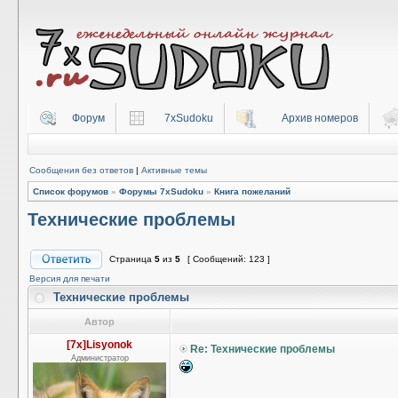
Форум
7xSudoku
Архив номеров
Сообщения без ответов
|
Активные темы
Список форумов
»
Форумы 7xSudoku
»
Книга пожеланий
Технические проблемы
Страница
5
из
5
[ Сообщений: 123 ]
Версия для печати
Технические проблемы
Автор
[7x]Lisyonok
Re: Технические проблемы
Администратор
_________________