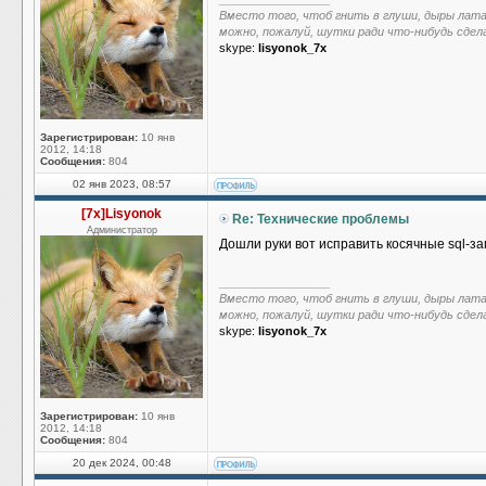
Вместо того, чтоб гнить в глуши, дыры лат
можно, пожалуй, шутки ради что-нибудь сдел
skype:
lisyonok_7x
Зарегистрирован:
10 янв
2012, 14:18
Сообщения:
804
02 янв 2023, 08:57
[7x]Lisyonok
Re: Технические проблемы
Администратор
Дошли руки вот исправить косячные sql-за
_________________
Вместо того, чтоб гнить в глуши, дыры лат
можно, пожалуй, шутки ради что-нибудь сдел
skype:
lisyonok_7x
Зарегистрирован:
10 янв
2012, 14:18
Сообщения:
804
20 дек 2024, 00:48