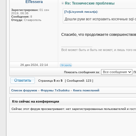
ElTessera
Re: Технические проблемы
Зарегистрирован:
01 сен
[7x]Lisyonok писал(а):
2019, 06:36
Сообщения:
8
Дошли руки вот исправить косячные sql-
Откуда:
Ставрополь
Спасибо, что продолжаете совершенство
_________________
Всё может быть и быть не может, и лишь того н
26 дек 2024, 22:14
Показать сообщения за:
П
Страница
5
из
5
[ Сообщений: 123 ]
Список форумов
»
Форумы 7xSudoku
»
Книга пожеланий
Кто сейчас на конференции
Сейчас этот форум просматривают: нет зарегистрированных пользователей и гост