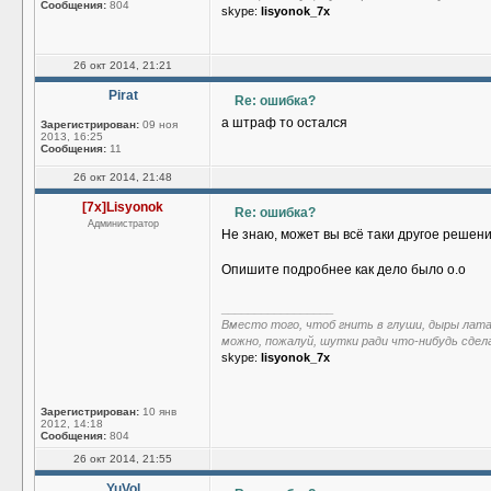
Сообщения:
804
skype:
lisyonok_7x
26 окт 2014, 21:21
Pirat
Re: ошибка?
а штраф то остался
Зарегистрирован:
09 ноя
2013, 16:25
Сообщения:
11
26 окт 2014, 21:48
[7x]Lisyonok
Re: ошибка?
Администратор
Не знаю, может вы всё таки другое решен
Опишите подробнее как дело было о.о
_________________
Вместо того, чтоб гнить в глуши, дыры лат
можно, пожалуй, шутки ради что-нибудь сдел
skype:
lisyonok_7x
Зарегистрирован:
10 янв
2012, 14:18
Сообщения:
804
26 окт 2014, 21:55
YuVol