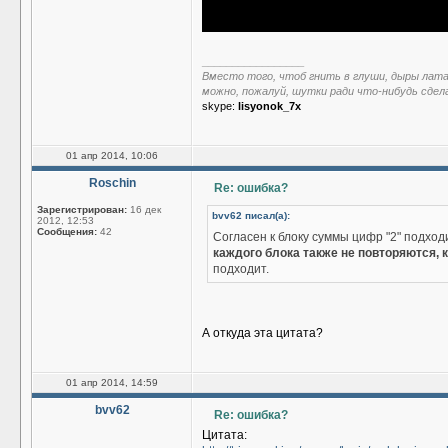
_________________
Вместо того, чтоб гнить в глуши, дыры лат
можно, пожалуй, шутки ради что-нибудь сдел
skype:
lisyonok_7x
01 апр 2014, 10:06
Roschin
Re: ошибка?
Зарегистрирован:
16 дек
bvv62 писал(а):
2012, 12:53
Сообщения:
42
Согласен к блоку суммы цифр "2" подход
каждого блока также не повторяются, к
подходит.
А откуда эта цитата?
01 апр 2014, 14:59
bvv62
Re: ошибка?
Цитата: