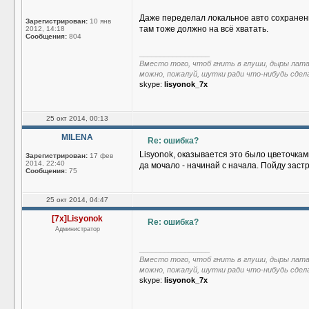
Даже переделал локальное авто сохранение 
Зарегистрирован:
10 янв
там тоже должно на всё хватать.
2012, 14:18
Сообщения:
804
_________________
Вместо того, чтоб гнить в глуши, дыры лат
можно, пожалуй, шутки ради что-нибудь сдел
skype:
lisyonok_7x
25 окт 2014, 00:13
MILENA
Re: ошибка?
Lisyonok, оказывается это было цветочка
Зарегистрирован:
17 фев
2014, 22:40
да мочало - начинай с начала. Пойду заст
Сообщения:
75
25 окт 2014, 04:47
[7x]Lisyonok
Re: ошибка?
Администратор
_________________
Вместо того, чтоб гнить в глуши, дыры лат
можно, пожалуй, шутки ради что-нибудь сдел
skype:
lisyonok_7x