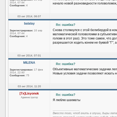
2014, 07:44
начало новой разновидности головоломок,
Сообщения:
4
03 окт 2014, 06:07
balalay
Re: ошибка?
Снова столкнулся с этой белибердой в но
Зарегистрирован:
10 апр
2014, 07:44
математической головоломки в субъективн
Сообщения:
4
голове в этот раз). Это тоже самое, что д
разрешается ходить конем не буквой "Г", а 
03 окт 2014, 07:01
MILENA
Re: ошибка?
Объективные математические задачки легк
Зарегистрирован:
17 фев
2014, 22:40
Новые условия задачи позволяют искать 
Сообщения:
75
03 окт 2014, 11:20
[7x]Lisyonok
Re: ошибка?
Администратор
Я люблю шахматы
_________________
Вместо того, чтоб гнить в глуши, дыры лат