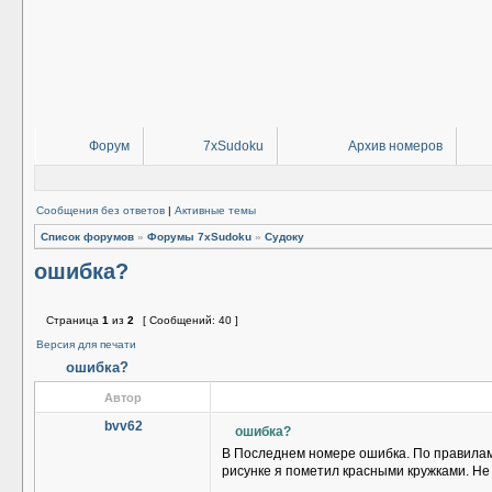
Форум
7xSudoku
Архив номеров
Сообщения без ответов
|
Активные темы
Список форумов
»
Форумы 7xSudoku
»
Судоку
ошибка?
Страница
1
из
2
[ Сообщений: 40 ]
Версия для печати
ошибка?
Автор
bvv62
ошибка?
В Последнем номере ошибка. По правилам с
рисунке я пометил красными кружками. Не 