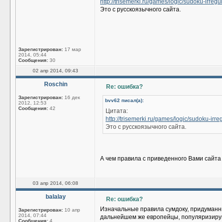
http://trisemerki.ru/games/logic/sudoku-irregu
Это с русскоязычного сайта.
Зарегистрирован:
17 мар
2014, 05:44
Сообщения:
30
02 апр 2014, 09:43
Roschin
Re: ошибка?
Зарегистрирован:
16 дек
bvv62 писал(а):
2012, 12:53
Сообщения:
42
Цитата:
http://trisemerki.ru/games/logic/sudoku-irre
Это с русскоязычного сайта.
А чем правила с приведенного Вами сайта
03 апр 2014, 06:08
balalay
Re: ошибка?
Изначальные правила сумдоку, придуманны
Зарегистрирован:
10 апр
2014, 07:44
дальнейшем же европейцы, популяризирую
Сообщения:
4