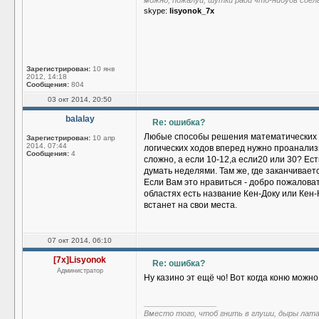
можно, пожалуй, шутки ради что-нибудь сдел
skype:
lisyonok_7x
Зарегистрирован:
10 янв
2012, 14:18
Сообщения:
804
03 окт 2014, 20:50
balalay
Re: ошибка?
Любые способы решения математических зада
Зарегистрирован:
10 апр
2014, 07:44
логических ходов вперед нужно проанализ
Сообщения:
4
сложно, а если 10-12,а если20 или 30? Ес
думать неделями. Там же, где заканчивает
Если Вам это нравиться - добро пожалова
областях есть название Кен-Доку или Кен-К
встанет на свои места.
07 окт 2014, 06:10
[7x]Lisyonok
Re: ошибка?
Администратор
Ну казино эт ещё чо! Вот когда коню можно н
_________________
Вместо того, чтоб гнить в глуши, дыры лат