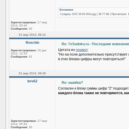
Вложения:
Сумдоку 2225 29-03-2014.jpg [ 36.77 КБ | Просмотров: 
Зарегистрирован:
17 мар
2014, 05:44
Сообщения:
30
31 мар 2014, 09:14
Roschin
Re: 7xSudoku.ru - Последние изменени
Цитата из
правил
:
Зарегистрирован:
16 дек
2012, 12:53
"Но на поле дополнительно присутствуют 
Сообщения:
42
в этих блоках цифры могут повторяться!"
31 мар 2014, 09:29
bvv62
Re: ошибка?
Согласен к блоку суммы цифр "2" подходит
каждого блока также не повторяются, ка
Зарегистрирован:
17 мар
2014, 05:44
Сообщения:
30