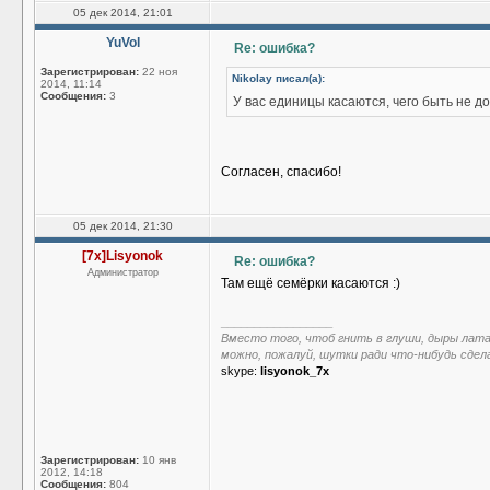
05 дек 2014, 21:01
YuVol
Re: ошибка?
Зарегистрирован:
22 ноя
Nikolay писал(а):
2014, 11:14
Сообщения:
3
У вас единицы касаются, чего быть не д
Согласен, спасибо!
05 дек 2014, 21:30
[7x]Lisyonok
Re: ошибка?
Администратор
Там ещё семёрки касаются :)
_________________
Вместо того, чтоб гнить в глуши, дыры лат
можно, пожалуй, шутки ради что-нибудь сдел
skype:
lisyonok_7x
Зарегистрирован:
10 янв
2012, 14:18
Сообщения:
804