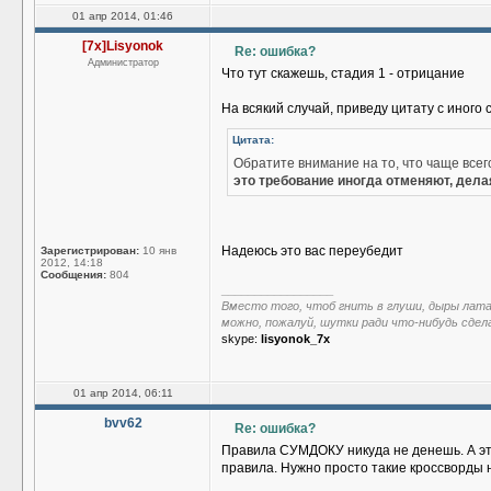
01 апр 2014, 01:46
[7x]Lisyonok
Re: ошибка?
Администратор
Что тут скажешь, стадия 1 - отрицание
На всякий случай, приведу цитату с иного 
Цитата:
Обратите внимание на то, что чаще все
это требование иногда отменяют, дел
Надеюсь это вас переубедит
Зарегистрирован:
10 янв
2012, 14:18
Сообщения:
804
_________________
Вместо того, чтоб гнить в глуши, дыры лат
можно, пожалуй, шутки ради что-нибудь сдел
skype:
lisyonok_7x
01 апр 2014, 06:11
bvv62
Re: ошибка?
Правила СУМДОКУ никуда не денешь. А эт
правила. Нужно просто такие кроссворды 