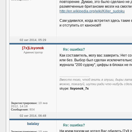
повторение. Думаю, это было сделано не 
размягченные британские мозги на смогли 
http://en.wikipedia.org/wiki/Killer_sudoku
Сам удивился, когда встретил здесь таки
и отступить от канонов!!!
02 окт 2014, 05:29
[7x]Lisyonok
Re: ошибка?
Администратор
Как составитель, могу вас заверить: Нет
или без. Выбор был сделан исключительно
журнала "200 судоку", цифры в блоках не п
_________________
Вместо того, чтоб гнить в глуши, дыры лат
можно, пожалуй, шутки ради что-нибудь сдел
skype:
lisyonok_7x
Зарегистрирован:
10 янв
2012, 14:18
Сообщения:
804
02 окт 2014, 06:48
balalay
Re: ошибка?
Ни коем разом не хотел Вас обидеть [7x]L
Зарегистрирован:
10 апр