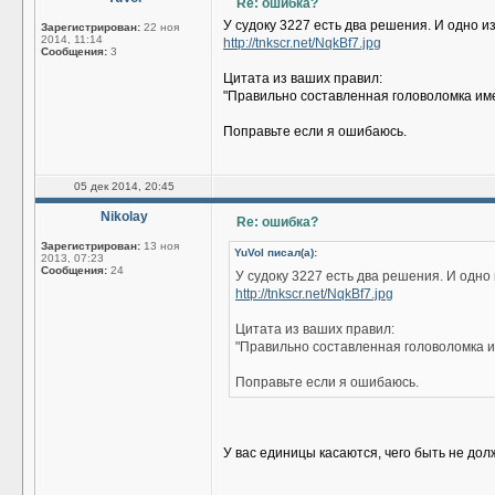
Re: ошибка?
У судоку 3227 есть два решения. И одно и
Зарегистрирован:
22 ноя
2014, 11:14
http://tnkscr.net/NqkBf7.jpg
Сообщения:
3
Цитата из ваших правил:
"Правильно составленная головоломка им
Поправьте если я ошибаюсь.
05 дек 2014, 20:45
Nikolay
Re: ошибка?
Зарегистрирован:
13 ноя
YuVol писал(а):
2013, 07:23
Сообщения:
24
У судоку 3227 есть два решения. И одно
http://tnkscr.net/NqkBf7.jpg
Цитата из ваших правил:
"Правильно составленная головоломка 
Поправьте если я ошибаюсь.
У вас единицы касаются, чего быть не дол