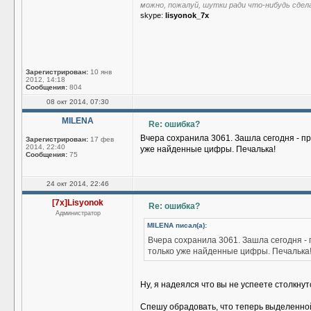
можно, пожалуй, шутки ради что-нибудь сдел
skype:
lisyonok_7x
Зарегистрирован:
10 янв
2012, 14:18
Сообщения:
804
08 окт 2014, 07:30
MILENA
Re: ошибка?
Вчера сохранила 3061. Зашла сегодня - про
Зарегистрирован:
17 фев
2014, 22:40
уже найденные цифры. Печалька!
Сообщения:
75
24 окт 2014, 22:46
[7x]Lisyonok
Re: ошибка?
Администратор
MILENA писал(а):
Вчера сохранила 3061. Зашла сегодня - п
только уже найденные цифры. Печалька
Ну, я надеялся что вы не успеете столкну
Спешу обрадовать, что теперь выделенно