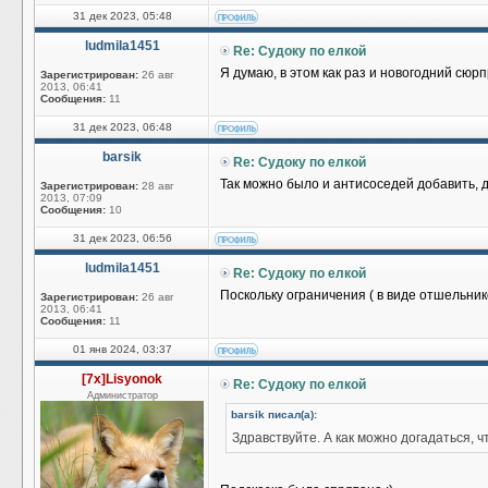
31 дек 2023, 05:48
ludmila1451
Re: Судоку по елкой
Я думаю, в этом как раз и новогодний сюрп
Зарегистрирован:
26 авг
2013, 06:41
Сообщения:
11
31 дек 2023, 06:48
barsik
Re: Судоку по елкой
Так можно было и антисоседей добавить, д
Зарегистрирован:
28 авг
2013, 07:09
Сообщения:
10
31 дек 2023, 06:56
ludmila1451
Re: Судоку по елкой
Поскольку ограничения ( в виде отшельнико
Зарегистрирован:
26 авг
2013, 06:41
Сообщения:
11
01 янв 2024, 03:37
[7x]Lisyonok
Re: Судоку по елкой
Администратор
barsik писал(а):
Здравствуйте. А как можно догадаться, 