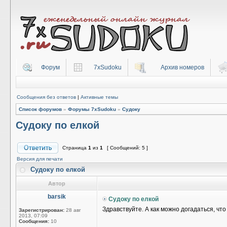
Форум
7xSudoku
Архив номеров
Сообщения без ответов
|
Активные темы
Список форумов
»
Форумы 7xSudoku
»
Судоку
Судоку по елкой
Страница
1
из
1
[ Сообщений: 5 ]
Версия для печати
Судоку по елкой
Автор
barsik
Судоку по елкой
Здравствуйте. А как можно догадаться, чт
Зарегистрирован:
28 авг
2013, 07:09
Сообщения:
10