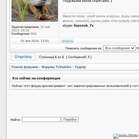
Подсказка была спрятана :)
_________________
Вместо того, чтоб гнить в глуши, дыры лат
можно, пожалуй, шутки ради что-нибудь сдел
skype:
lisyonok_7x
Зарегистрирован:
10 янв
2012, 14:18
Сообщения:
804
01 янв 2024, 13:01
Показать сообщения за:
П
Страница
1
из
1
[ Сообщений: 5 ]
Список форумов
»
Форумы 7xSudoku
»
Судоку
Кто сейчас на конференции
Сейчас этот форум просматривают: нет зарегистрированных пользователей и гост
Найти: