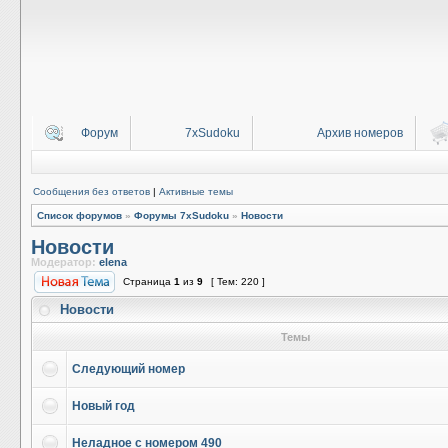
Форум
7xSudoku
Архив номеров
Сообщения без ответов
|
Активные темы
Список форумов
»
Форумы 7xSudoku
»
Новости
Новости
Модератор:
elena
Страница
1
из
9
[ Тем: 220 ]
Новости
Темы
Следующий номер
Новый год
Неладное с номером 490