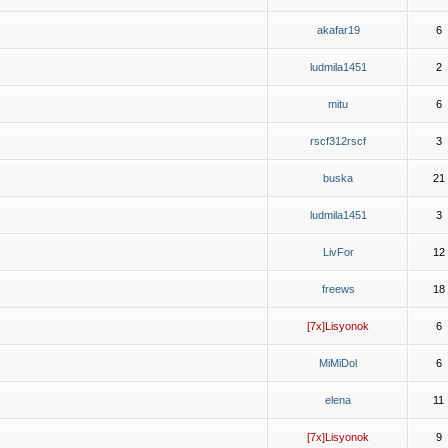
akafar19
6
ludmila1451
2
mitu
6
rscf312rscf
3
buska
21
ludmila1451
3
LivFor
12
freews
18
[7x]Lisyonok
6
MiMiDol
6
elena
11
[7x]Lisyonok
9