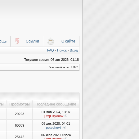
ощь
Ссылки
О сайте
FAQ
•
Поиск
•
Вход
Текущее время: 06 авг 2026, 01:18
Часовой пояс: UTC
ты
Просмотры
Последнее сообщение
01 янв 2024, 13:07
20223
[7x]Lisyonok
08 дек 2020, 04:01
60689
potschevin
06 июл 2020, 09:24
25442