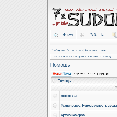
Форум
7xSudoku
Сообщения без ответов
|
Активные темы
Список форумов
»
Форумы 7xSudoku
»
Помощь
Помощь
Страница
1
из
1
[ Тем: 16 ]
Помощь
Т
Номер 623
Техническое. Невозможность ввод
Архив номеров