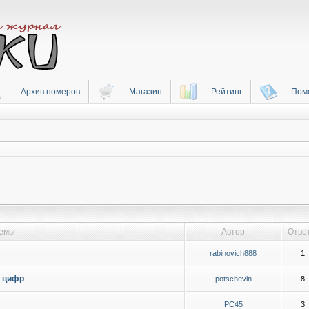
Архив номеров
Магазин
Рейтинг
Пом
емы
Автор
Отве
rabinovich888
1
а цифр
potschevin
8
PC45
3