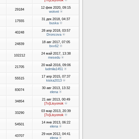
[7x]Lisyonok
12 фев 2020, 09:15
29184
wotvet
31 дек 2018, 04:37
17555
buska
28 апр 2018, 03:57
40248
Droncova
18 авг 2017, 07:05
24839
bvv62
24 май 2017, 13:38
102212
mesedu
20 май 2016, 09:06
21705
ludmila1451
17 апр 2015, 07:37
55515
kiska2013
30 авг 2013, 13:32
83074
elena
21 авг 2013, 00:49
34854
[7x]Lisyonok
03 мар 2013, 20:39
33290
[7x]Lisyonok
14 янв 2013, 06:22
54501
elena
29 ноя 2012, 04:41
43707
elena