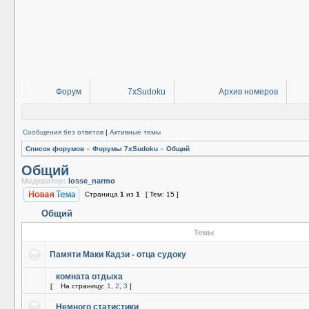
Форум
7xSudoku
Архив номеров
Сообщения без ответов
|
Активные темы
Список форумов
»
Форумы 7xSudoku
»
Общий
Общий
Модератор:
losse_narmo
Страница
1
из
1
[ Тем: 15 ]
Общий
Темы
Памяти Маки Кадзи - отца судоку
комната отдыха
[
На страницу:
1
,
2
,
3
]
Немного статистики