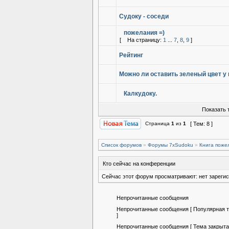
Судоку - соседи
пожелания =)
[
На страницу:
1
...
7
,
8
,
9
]
Рейтинг
Можно ли оставить зеленый цвет у
Калкудоку.
Показать 
Страница
1
из
1
[ Тем: 8 ]
Список форумов
»
Форумы 7xSudoku
»
Книга поже
Кто сейчас на конференции
Сейчас этот форум просматривают: нет зарегис
Непрочитанные сообщения
Непрочитанные сообщения [ Популярная 
]
Непрочитанные сообщения [ Тема закрыта