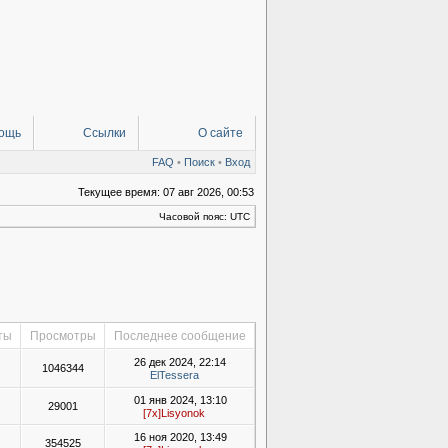
ощь
Ссылки
О сайте
FAQ
•
Поиск
•
Вход
Текущее время: 07 авг 2026, 00:53
Часовой пояс: UTC
ты
Просмотры
Последнее сообщение
26 дек 2024, 22:14
1046344
ElTessera
01 янв 2024, 13:10
29001
[7x]Lisyonok
16 ноя 2020, 13:49
354525