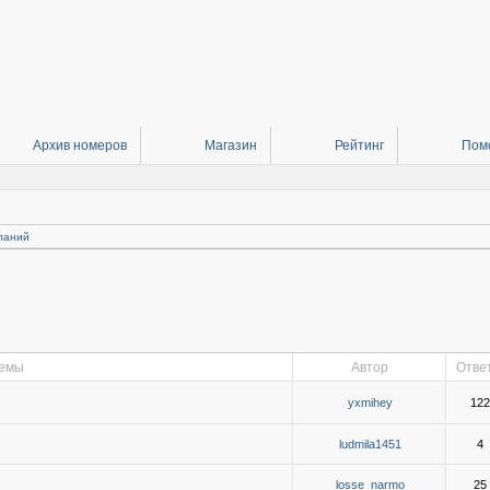
Архив номеров
Магазин
Рейтинг
Пом
ланий
емы
Автор
Отве
yxmihey
122
ludmila1451
4
losse_narmo
25