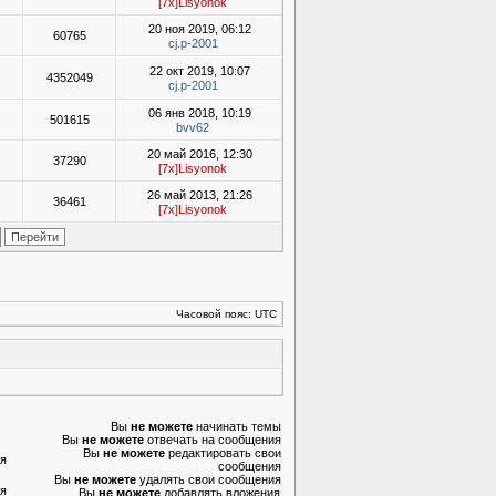
[7x]Lisyonok
20 ноя 2019, 06:12
60765
cj.p-2001
22 окт 2019, 10:07
4352049
cj.p-2001
06 янв 2018, 10:19
501615
bvv62
20 май 2016, 12:30
37290
[7x]Lisyonok
26 май 2013, 21:26
36461
[7x]Lisyonok
Часовой пояс: UTC
Вы
не можете
начинать темы
Вы
не можете
отвечать на сообщения
Вы
не можете
редактировать свои
я
сообщения
Вы
не можете
удалять свои сообщения
я
Вы
не можете
добавлять вложения