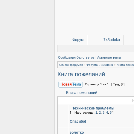
Форум
7xSudoku
Сообщения без ответов
|
Активные темы
Список форумов
»
Форумы 7xSudoku
»
Книга поже
Книга пожеланий
Страница
1
из
1
[ Тем: 8 ]
Книга пожеланий
Т
Технические проблемы
[
На страницу:
1
,
2
,
3
,
4
,
5
]
Спасибо!
золотко