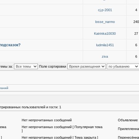
cj.p-2001
4
losse_narmo
240
Katrinka10030
27
 подсказок?
ludmila1451
6
ziva
6
темы за:
Поле сортировки
ланий
трированных пользователей и гости: 1
Нет непрочитанных сообщений
Объявление
тема
Нет непрочитанных сообщений [ Популярная тема
Прилепленна
]
 ]
Нет непрочитанных сообщений [ Тема закрыта ]
Перенесённа