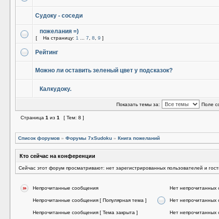
Судоку - соседи
пожелания =)
[
На страницу:
1
...
7
,
8
,
9
]
Рейтинг
Можно ли оставить зеленый цвет у подсказок?
Калкудоку.
Показать темы за:
Поле с
Страница
1
из
1
[ Тем: 8 ]
Список форумов
»
Форумы 7xSudoku
»
Книга пожеланий
Кто сейчас на конференции
Сейчас этот форум просматривают: нет зарегистрированных пользователей и гост
Непрочитанные сообщения
Нет непрочитанных
Непрочитанные сообщения [ Популярная тема ]
Нет непрочитанных 
Непрочитанные сообщения [ Тема закрыта ]
Нет непрочитанных 