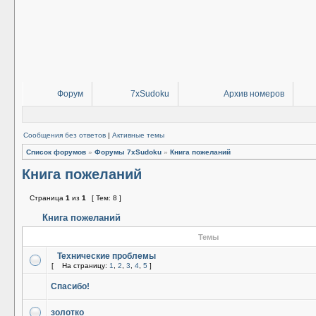
Форум
7xSudoku
Архив номеров
Сообщения без ответов
|
Активные темы
Список форумов
»
Форумы 7xSudoku
»
Книга пожеланий
Книга пожеланий
Страница
1
из
1
[ Тем: 8 ]
Книга пожеланий
Темы
Технические проблемы
[
На страницу:
1
,
2
,
3
,
4
,
5
]
Спасибо!
золотко