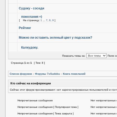
Судоку - соседи
пожелания =)
[
На страницу:
1
...
7
,
8
,
9
]
Рейтинг
Можно ли оставить зеленый цвет у подсказок?
Калкудоку.
Показать темы за:
Поле с
Страница
1
из
1
[ Тем: 8 ]
Список форумов
»
Форумы 7xSudoku
»
Книга пожеланий
Кто сейчас на конференции
Сейчас этот форум просматривают: нет зарегистрированных пользователей и гост
Непрочитанные сообщения
Нет непрочитанных
Непрочитанные сообщения [ Популярная тема ]
Нет непрочитанных 
Непрочитанные сообщения [ Тема закрыта ]
Нет непрочитанных 