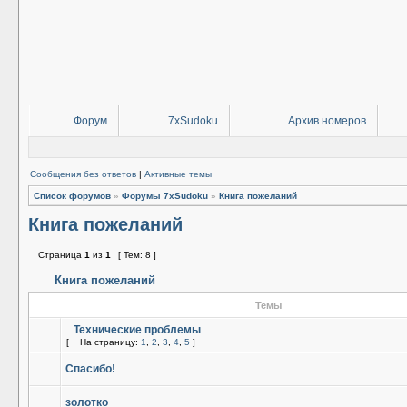
Форум
7xSudoku
Архив номеров
Сообщения без ответов
|
Активные темы
Список форумов
»
Форумы 7xSudoku
»
Книга пожеланий
Книга пожеланий
Страница
1
из
1
[ Тем: 8 ]
Книга пожеланий
Темы
Технические проблемы
[
На страницу:
1
,
2
,
3
,
4
,
5
]
Спасибо!
золотко