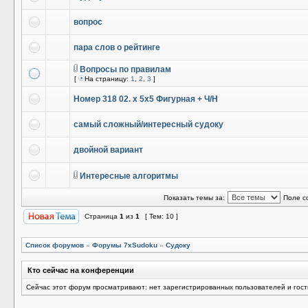
вопрос
пара слов о рейтинге
Вопросы по правилам
[
На страницу:
1
,
2
,
3
]
Номер 318 02. x 5x5 Фигурная + Ч/Н
самый сложный/интересный судоку
двойной вариант
Интересные алгоритмы
Показать темы за:
Поле с
Страница
1
из
1
[ Тем: 10 ]
Список форумов
»
Форумы 7xSudoku
»
Судоку
Кто сейчас на конференции
Сейчас этот форум просматривают: нет зарегистрированных пользователей и гост