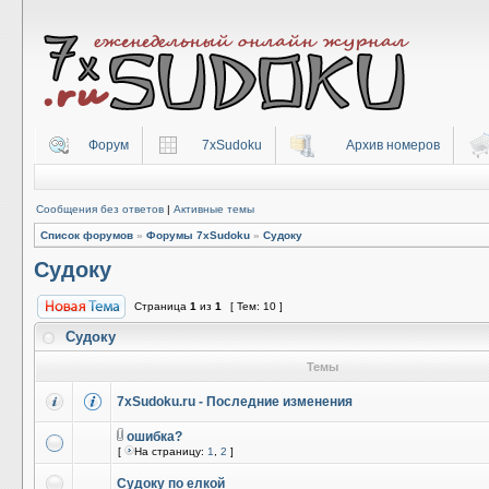
Форум
7xSudoku
Архив номеров
Сообщения без ответов
|
Активные темы
Список форумов
»
Форумы 7xSudoku
»
Судоку
Судоку
Страница
1
из
1
[ Тем: 10 ]
Судоку
Темы
7xSudoku.ru - Последние изменения
ошибка?
[
На страницу:
1
,
2
]
Судоку по елкой