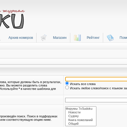
Архив номеров
Магазин
Рейтинг
Пом
лова, которые должны быть в результатах,
Искать все слова
лжно. Вы можете разделить слова
Искать любое слово/поиск с языком з
 Используйте
*
в качестве шаблона для
произведён поиск. Поиск в подфорумах
ючили соответствующую опцию ниже.