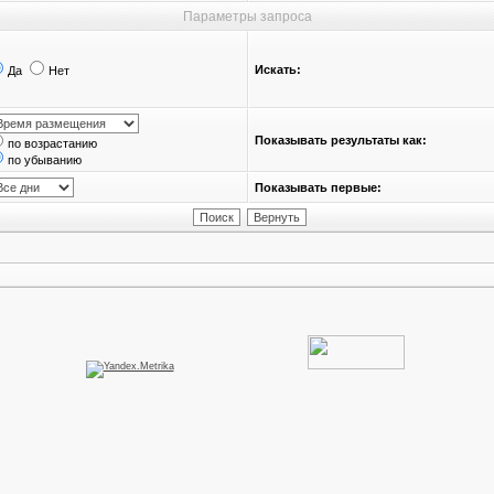
Параметры запроса
Искать:
Да
Нет
Показывать результаты как:
по возрастанию
по убыванию
Показывать первые: