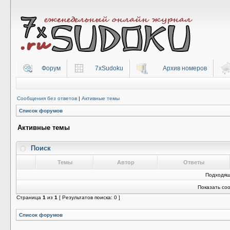
Форум
7xSudoku
Архив номеров
Сообщения без ответов
|
Активные темы
Список форумов
Активные темы
Поиск
Темы
Автор
Ответы
Подходящ
Показать со
Страница
1
из
1
[ Результатов поиска: 0 ]
Список форумов