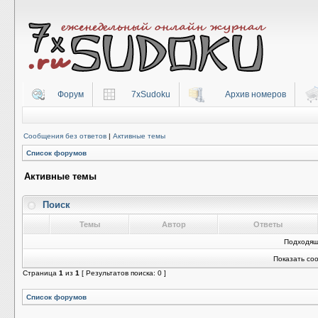
Форум
7xSudoku
Архив номеров
Сообщения без ответов
|
Активные темы
Список форумов
Активные темы
Поиск
Темы
Автор
Ответы
Подходящ
Показать со
Страница
1
из
1
[ Результатов поиска: 0 ]
Список форумов