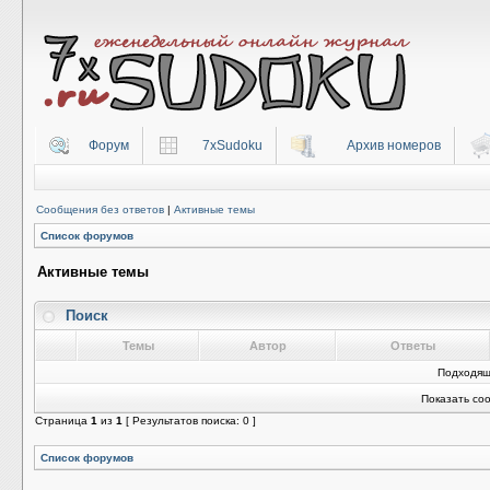
Форум
7xSudoku
Архив номеров
Сообщения без ответов
|
Активные темы
Список форумов
Активные темы
Поиск
Темы
Автор
Ответы
Подходящ
Показать со
Страница
1
из
1
[ Результатов поиска: 0 ]
Список форумов