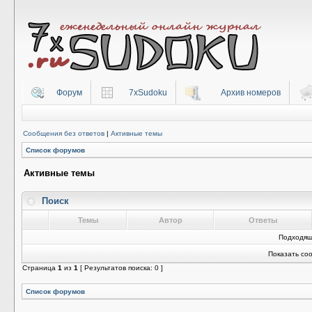
Форум
7xSudoku
Архив номеров
Сообщения без ответов
|
Активные темы
Список форумов
Активные темы
Поиск
Темы
Автор
Ответы
Подходящ
Показать со
Страница
1
из
1
[ Результатов поиска: 0 ]
Список форумов