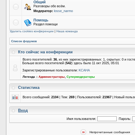
Общий
Разговоры обо всём.
Модератор:
losse_narmo
Помощь
Раздел помощи
Удалить cookies конференции
|
Наша команда
Список форумов
Кто сейчас на конференции
Всего посетителей:
36
, из них зарегистрированных: 1, скрытых: 0 и гос
Больше всего посетителей (
542
) здесь было 11 окт 2025, 05:01
Зарегистрированные пользователи:
KCAHA
Легенда ::
Администраторы
,
Супермодераторы
Статистика
Всего сообщений:
2104
| Тем:
269
| Пользователей:
21967
| Новый польз
Вход
Имя пользователя:
Пароль:
Непрочитанные сообщения