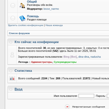
Общий
Разговоры обо всём.
Модератор:
losse_narmo
Помощь
Раздел помощи
Удалить cookies конференции
|
Наша команда
Список форумов
Кто сейчас на конференции
Всего посетителей:
30
, из них зарегистрированных: 3, скрытых: 0 и гос
Больше всего посетителей (
542
) здесь было 11 окт 2025, 05:01
Зарегистрированные пользователи:
Bing [Bot]
,
dina-dina
,
nadusha
Легенда ::
Администраторы
,
Супермодераторы
Статистика
Всего сообщений:
2104
| Тем:
269
| Пользователей:
21972
| Новый польз
Вход
Имя пользователя:
Пароль:
Непрочитанные сообщения