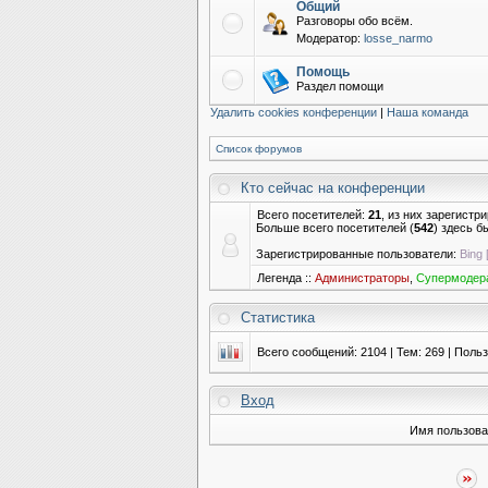
Общий
Разговоры обо всём.
Модератор:
losse_narmo
Помощь
Раздел помощи
Удалить cookies конференции
|
Наша команда
Список форумов
Кто сейчас на конференции
Всего посетителей:
21
, из них зарегистр
Больше всего посетителей (
542
) здесь б
Зарегистрированные пользователи:
Bing 
Легенда ::
Администраторы
,
Супермодер
Статистика
Всего сообщений:
2104
| Тем:
269
| Поль
Вход
Имя пользова