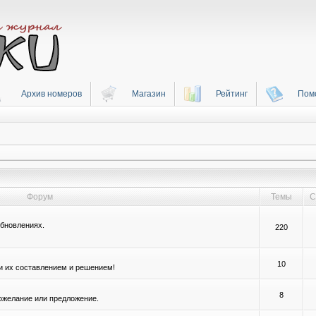
Архив номеров
Магазин
Рейтинг
Пом
Форум
Темы
С
бновлениях.
220
10
и их составлением и решением!
8
ожелание или предложение.