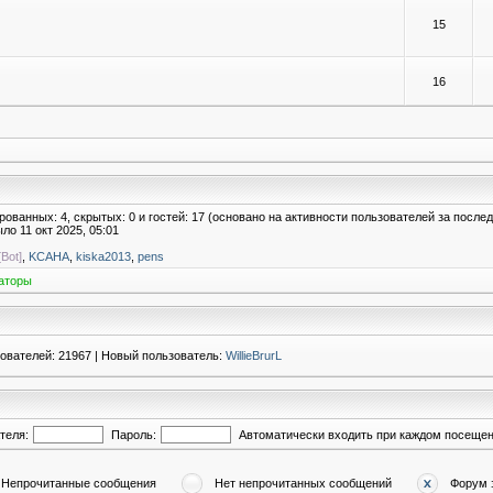
15
16
ированных: 4, скрытых: 0 и гостей: 17 (основано на активности пользователей за после
ыло 11 окт 2025, 05:01
[Bot]
,
KCAHA
,
kiska2013
,
pens
аторы
зователей:
21967
| Новый пользователь:
WillieBrurL
теля:
Пароль:
Автоматически входить при каждом посеще
Непрочитанные сообщения
Нет непрочитанных сообщений
Форум 