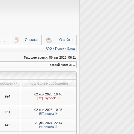
ощь
Ссылки
О сайте
FAQ
•
Поиск
•
Вход
Текущее время: 06 авг 2026, 06:11
Часовой пояс: UTC
ообщения
Последнее сообщение
02 ноя 2025, 10:46
994
[7x]Lisyonok
02 янв 2026, 10:25
181
ElTessera
26 дек 2024, 22:14
442
ElTessera