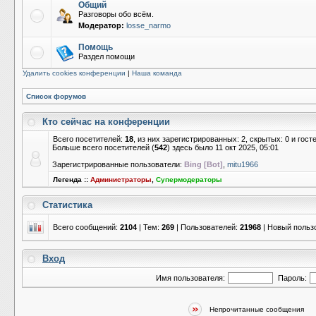
Общий
Разговоры обо всём.
Модератор:
losse_narmo
Помощь
Раздел помощи
Удалить cookies конференции
|
Наша команда
Список форумов
Кто сейчас на конференции
Всего посетителей:
18
, из них зарегистрированных: 2, скрытых: 0 и гос
Больше всего посетителей (
542
) здесь было 11 окт 2025, 05:01
Зарегистрированные пользователи:
Bing [Bot]
,
mitu1966
Легенда ::
Администраторы
,
Супермодераторы
Статистика
Всего сообщений:
2104
| Тем:
269
| Пользователей:
21968
| Новый польз
Вход
Имя пользователя:
Пароль:
Непрочитанные сообщения